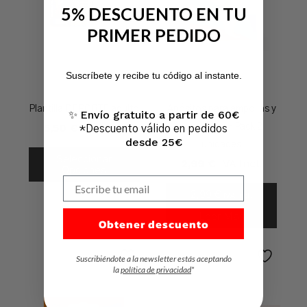
5% DESCUENTO EN TU
PRIMER PEDIDO
No hay productos en el carrito.
Suscríbete y recibe tu código al instante.
Ir A La Tienda
Plantilla DEPORTE adulto
Apósitos para ampollas y
Envío gratuito a partir de 60€
✨
5,50
€
IVA Incl.
rozaduras – Pack 2
*Descuento válido en pedidos
desde 25€
unidades
Seleccionar
2,99
€
IVA Incl.
Opciones
Escribe tu email
2,99
€
IVA Incl.
Leer Más
Obtener descuento
Suscribiéndote a la newsletter estás aceptando
la
política de privacidad
*