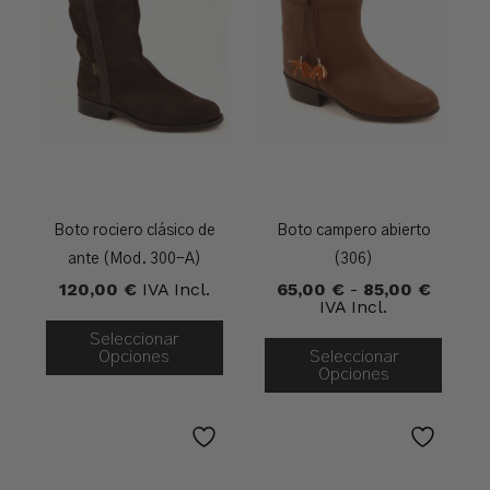
Boto rociero clásico de
Boto campero abierto
ante (Mod. 300-A)
(306)
Rango
120,00
€
IVA Incl.
65,00
€
-
85,00
€
De
IVA Incl.
Precios
Seleccionar
Desde
Opciones
Seleccionar
65,00 
Opciones
Hasta
85,00 