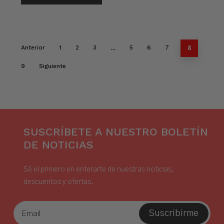
…
8
Anterior
1
2
3
5
6
7
9
Siguiente
SUSCRÍBETE A NUESTRO BOLETÍN
DE NOTICIAS
Sé el primero en enterarte de nuestras noticias,
descuentos y ofertas.
Suscribirme