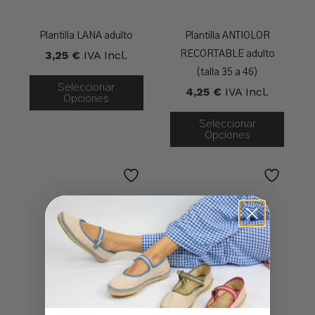
Plantilla LANA adulto
Plantilla ANTIOLOR
3,25
€
IVA Incl.
RECORTABLE adulto
(talla 35 a 46)
Seleccionar
4,25
€
IVA Incl.
Opciones
Seleccionar
Opciones