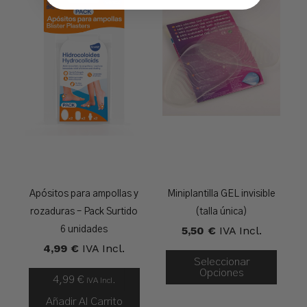
Apósitos para ampollas y
Miniplantilla GEL invisible
rozaduras – Pack Surtido
(talla única)
5,50
€
IVA Incl.
6 unidades
4,99
€
IVA Incl.
Seleccionar
Opciones
4,99
€
IVA Incl.
Añadir Al Carrito