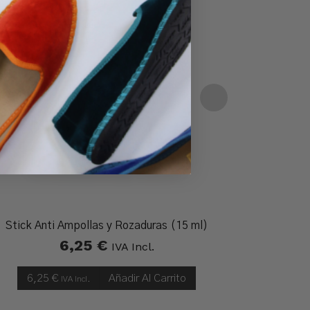
Stick Anti Ampollas y Rozaduras (15 ml)
Apósitos 
6,25
€
IVA Incl.
6,25
€
Añadir Al Carrito
IVA Incl.
4,9