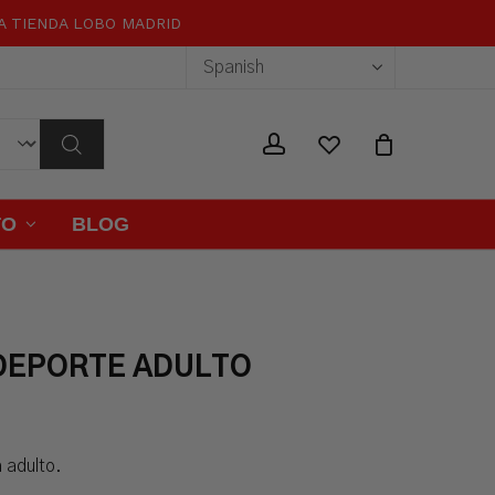
RA TIENDA LOBO MADRID
Close
Cart
wishlist
account
TO
BLOG
DEPORTE ADULTO
 adulto.