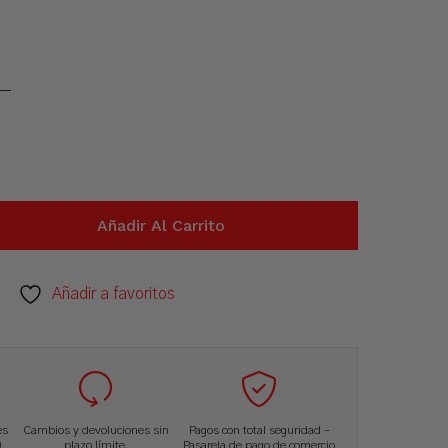
Añadir Al Carrito
Añadir a favoritos
és
Cambios y devoluciones sin
Pagos con total seguridad –
.
plazo límite.
Pasarela de pago de comercio