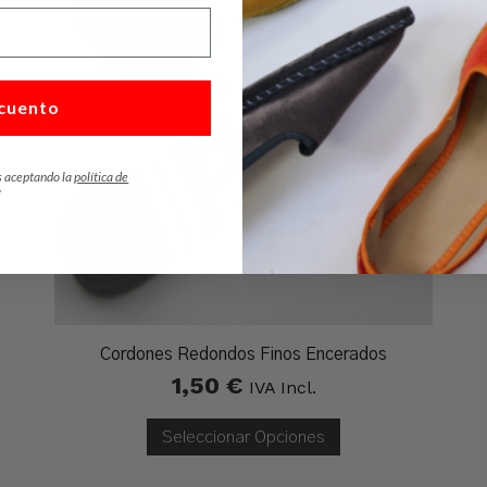
cuento
s aceptando la
política de
*
Cordones Redondos Finos Encerados
1,50
€
IVA Incl.
Seleccionar Opciones