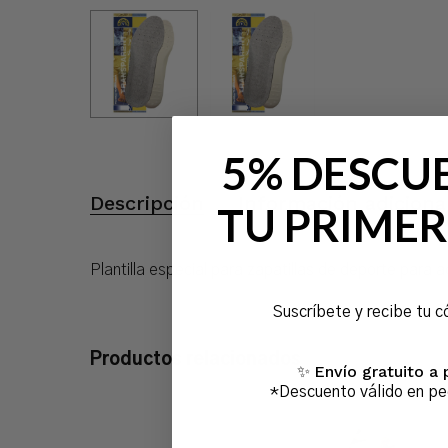
5% DESCU
Descripción
Información adiciona
TU PRIMER
Plantilla especial para zapatillas de deporte para a
Suscríbete y recibe tu c
Productos relacionados
Envío gratuito a 
✨
*Descuento válido en p