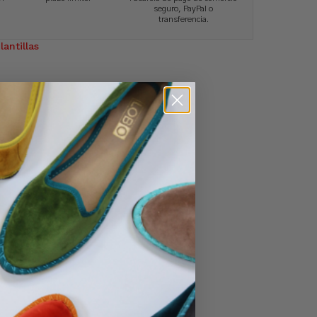
seguro, PayPal o
transferencia.
lantillas
No hay productos en el carrito.
Ir A La Tienda