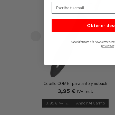
Escribe tu email
Obtener des
Suscribiéndote a la newsletter está
privacidad
Cepillo COMBI para ante y nobuck
3,95
€
IVA Incl.
3,95
€
Añadir Al Carrito
IVA Incl.