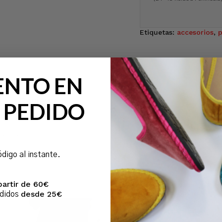
Etiquetas:
accesorios
,
p
ENTO EN
l
Reviews
 PEDIDO
dulto.
ódigo al instante.
partir de 60€
desde 25€
edidos