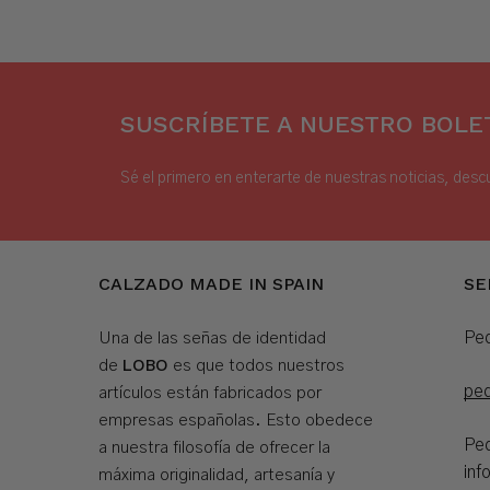
SUSCRÍBETE A NUESTRO BOLET
Sé el primero en enterarte de nuestras noticias, desc
CALZADO MADE IN SPAIN
SE
Ped
Una de las señas de identidad
LOBO
de
es que todos nuestros
pe
artículos están fabricados por
empresas españolas. Esto obedece
Ped
a nuestra filosofía de ofrecer la
inf
máxima originalidad, artesanía y