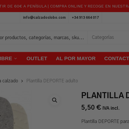
TIR DE 60€ A PENÍSULA | COMPRA ONLINE Y RECOGE EN NUEST
Carrito
info@calzadoslobo.com
+34 913 664 017
MBRE
OUTLET
AL POR MAYOR
CONTAC
a calzado
Plantilla DEPORTE adulto
PLANTILLA 
5,50
€
IVA incl.
Plantilla DEPORTE para