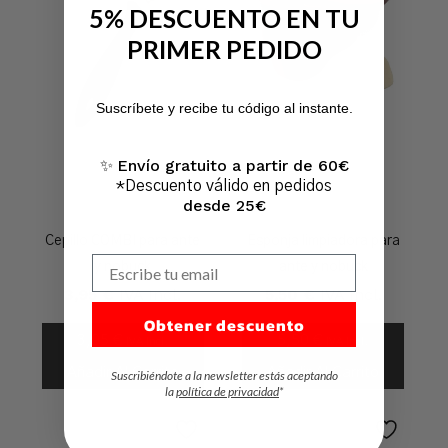
5% DESCUENTO EN TU
PRIMER PEDIDO
No hay productos en el carrito.
Suscríbete y recibe tu código al instante.
Ir A La Tienda
Envío gratuito a partir de 60€
✨
*Descuento válido en pedidos
desde 25€
Cepillo COMBI para ante
Esponja limpiadora para
Escribe tu email
y nobuck
ante y nobuck
3,95
€
IVA Incl.
5,50
€
IVA Incl.
Obtener descuento
3,95
€
5,50
€
IVA Incl.
IVA Incl.
Añadir Al Carrito
Añadir Al Carrito
Suscribiéndote a la newsletter estás aceptando
la
política de privacidad
*