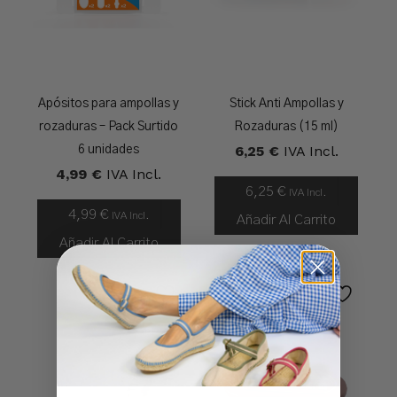
Apósitos para ampollas y
Stick Anti Ampollas y
rozaduras – Pack Surtido
Rozaduras (15 ml)
6,25
€
IVA Incl.
6 unidades
4,99
€
IVA Incl.
6,25
€
IVA Incl.
4,99
€
IVA Incl.
Añadir Al Carrito
Añadir Al Carrito