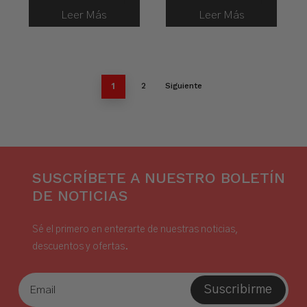
Leer Más
Leer Más
1
2
Siguiente
SUSCRÍBETE A NUESTRO BOLETÍN
DE NOTICIAS
Sé el primero en enterarte de nuestras noticias,
descuentos y ofertas.
Suscribirme