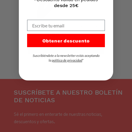
desde 25€
Escribe tu email
Cepillo COMBI para ante y nobuck
3,95
€
IVA Incl.
Obtener descuento
3,95
€
Añadir Al Carrito
IVA Incl.
Suscribiéndote a la newsletter estás aceptando
la
política de privacidad
*
SUSCRÍBETE A NUESTRO BOLETÍN
DE NOTICIAS
Sé el primero en enterarte de nuestras noticias,
descuentos y ofertas.