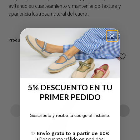
evitando su cuarteamiento y manteniendo textura y
apariencia lustrosa natural del cuero.
Productos relacionados
5% DESCUENTO EN TU
PRIMER PEDIDO
No hay productos en el carrito.
Suscríbete y recibe tu código al instante.
Ir A La Tienda
Envío gratuito a partir de 60€
✨
*Descuento válido en pedidos