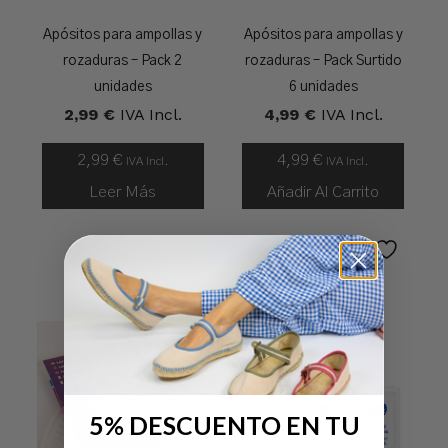
Apósitos para ampollas y
Apósitos para ampollas y
rozaduras – Pack 2
rozaduras – Pack Surtido
unidades
6 unidades
2,99
€
IVA Incl.
4,99
€
IVA Incl.
2,99
€
4,99
€
IVA Incl.
IVA Incl.
Leer Más
Añadir Al Carrito
5% DESCUENTO EN TU