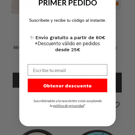
PRIMER PEDIDO
No hay productos en el carrito.
Suscríbete y recibe tu código al instante.
Ir A La Tienda
Envío gratuito a partir de 60€
✨
*Descuento válido en pedidos
Miniplantilla GEL invisible
Stick Anti Ampollas y
desde 25€
(talla única)
Rozaduras (15 ml)
5,50
€
IVA Incl.
6,25
€
IVA Incl.
Escribe tu email
Seleccionar
6,25
€
IVA Incl.
Opciones
Obtener descuento
Añadir Al Carrito
Suscribiéndote a la newsletter estás aceptando
la
política de privacidad
*