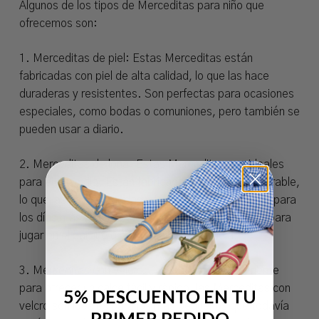
Algunos de los tipos de Merceditas para niño que
ofrecemos son:
1. Merceditas de piel: Estas Merceditas están
fabricadas con piel de alta calidad, lo que las hace
duraderas y resistentes. Son perfectas para ocasiones
especiales, como bodas o comuniones, pero también se
pueden usar a diario.
2. Merceditas de lona: Estas Merceditas son ideales
para el día a día. Están fabricadas con lona transpirable,
lo que las hace cómodas y frescas, especialmente para
los días más calurosos. Son una opción excelente para
jugar en el parque o para llevar a la escuela.
3. Merceditas con velcro: Diseñadas especialmente
para ofrecer un calce fácil y rápido, las Merceditas con
5% DESCUENTO EN TU
velcro son ideales para los más pequeños que todavía
PRIMER PEDIDO