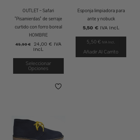
OUTLET – Safari
Esponja limpiadora para
‘Pisamierdas’ de serraje
ante y nobuck
5,50
€
IVA Incl.
curtido con forro boreal
HOMBRE
5,50
€
IVA Incl.
El
El
24,00
€
IVA
45,90
€
Precio
Precio
Incl.
Añadir Al Carrito
Original
Actual
Era:
Es:
45,90 €.
24,00 €.
Seleccionar
Opciones