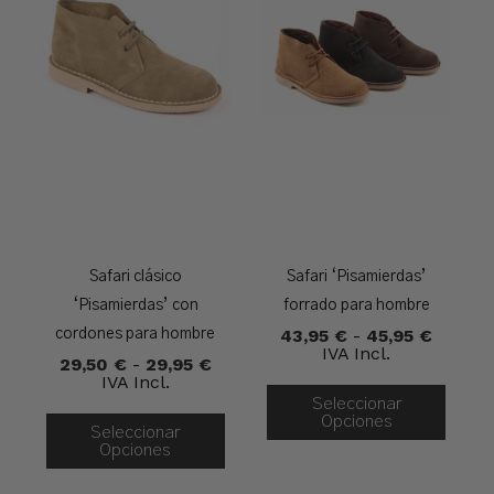
Safari clásico
Safari ‘Pisamierdas’
‘Pisamierdas’ con
forrado para hombre
Rango
43,95
€
-
45,95
€
cordones para hombre
De
IVA Incl.
Rango
29,50
€
-
29,95
€
Precios
De
IVA Incl.
Desde
Precios:
Seleccionar
43,95 
Desde
Opciones
Hasta
Seleccionar
29,50 €
45,95 
Opciones
Hasta
29,95 €