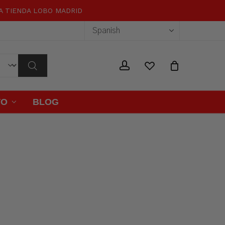
RA TIENDA LOBO MADRID
Close
Cart
wishlist
account
TO
BLOG