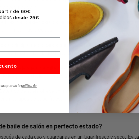
ue ofrecemos son:
partir de 60€
desde 25€
edidos
apatillas son ideales para bailarines más experimentados que bus
movimientos más precisos.
s para principiantes o para aquellos que prefieren un estilo más
un aprendizaje más fluido de los pasos básicos del baile de salón
cuento
Este tipo de suela permite deslizarse con facilidad en la pista d
nde los giros y deslizamientos son esenciales.
s aceptando la
política de
*
Este tipo de suela ofrece un mayor agarre, lo que puede ser útil 
erentes tipos de superficies.
de baile de salón en perfecto estado?
ués de cada uso y guardarlas en un lugar fresco y seco. Evita e