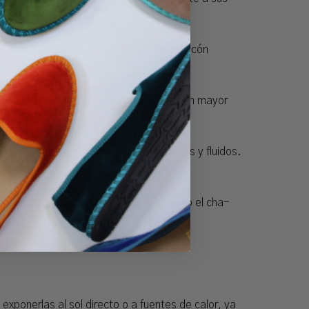
No hay productos en el carrito.
Ir A La Tienda
can mayor estabilidad y elegancia. El tacón
 cómodo y casual. Estas zapatillas ofrecen mayor
.
e baile, garantizando movimientos suaves y fluidos.
para bailes más enérgicos como el jive o el cha-
xponerlas al sol directo o a fuentes de calor, ya