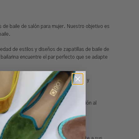
 de baile de salón para mujer. Nuestro objetivo es
aile.
dad de estilos y diseños de zapatillas de baile de
bailarina encuentre el par perfecto que se adapte
idad fabricados con materiales duraderos y
diseño y comodidad.
ado perfecto. Nuestro equipo de atención al
 duda que puedas tener.
a encuentre el estilo que mejor se adapte a sus