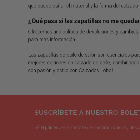
que puede dañar el material y la forma del calzado.
¿Qué pasa si las zapatillas no me queda
Ofrecemos una política de devoluciones y cambios p
para más información.
Las zapatillas de baile de salón son esenciales pa
mejores opciones en calzado de baile, combinando ca
con pasión y estilo con Calzados Lobo!
SUSCRÍBETE A NUESTRO BOLET
Sé el primero en enterarte de nuestras noticias, desc