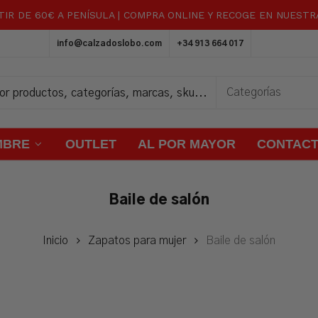
TIR DE 60€ A PENÍSULA | COMPRA ONLINE Y RECOGE EN NUEST
Carrito
info@calzadoslobo.com
+34 913 664 017
MBRE
OUTLET
AL POR MAYOR
CONTAC
Baile de salón
Inicio
Zapatos para mujer
Baile de salón