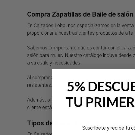
Compra Zapatillas de Baile de salón 
En Calzados Lobo, nos especializamos en la venta d
proporcionar a nuestras clientes productos de alta 
Sabemos lo importante que es contar con el calzado
salón para mujer. Nuestro catálogo incluye desde 
a su estilo y necesidades.
Al comprar zapatillas de baile de salón para mujer 
5% DESCU
resistentes. Trabajamos con marcas reconocidas en
TU PRIMER
Además, ofrecemos una amplia gama de tallas para 
cliente está siempre dispuesto a ayudarte en caso 
Tipos de Zapatillas de Baile de saló
Suscríbete y recibe tu c
En Calzados Lobo, contamos con diferentes tipos de