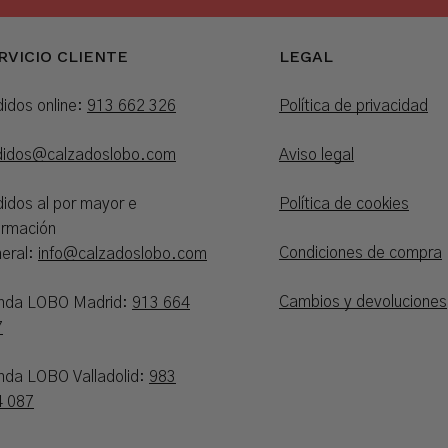
RVICIO CLIENTE
LEGAL
idos online:
913 662 326
Política de privacidad
didos@calzadoslobo.com
Aviso legal
idos al por mayor e
Política de cookies
ormación
Condiciones de compra
eral:
info@calzadoslobo.com
Cambios y devoluciones
enda LOBO Madrid:
913 664
7
nda LOBO Valladolid:
983
4 087