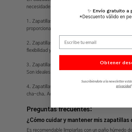
necesidades. Algunos de los tipos de zapatillas q
Envío gratuito a 
✨
*Descuento válido en p
1. Zapatillas de baile de salón con tacón: Estas z
proporciona un mejor equilibrio y permite realizar 
Escribe tu email
2. Zapatillas de baile de salón sin tacón: Perfecta
flexibilidad y facilidad de movimiento, permitiendo 
Obtener des
3. Zapatillas de baile de salón con suela de cuero: 
Son ideales para bailes como el tango o el vals, do
Suscribiéndote a la newsletter está
privacidad
4. Zapatillas de baile de salón con suela de goma: 
cha-cha. Además, son ideales para practicar en dif
Preguntas frecuentes:
¿Cómo cuidar y mantener mis zapatillas 
Es recomendable limpiarlas con un paño húmedo desp