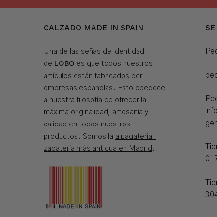
CALZADO MADE IN SPAIN
SE
Ped
Una de las señas de identidad
LOBO
de
es que todos nuestros
pe
artículos están fabricados por
empresas españolas. Esto obedece
Ped
a nuestra filosofía de ofrecer la
inf
máxima originalidad, artesanía y
gen
calidad en todos nuestros
productos. Somos la
alpagatería-
Ti
zapatería más antigua en Madrid
.
01
Tie
30