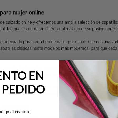
para mujer online
e calzado online y ofrecemos una amplia selección de zapatillas
calidad que les permitan disfrutar al máximo de su pasión por el b
 adecuado para cada tipo de baile, por eso ofrecemos una varie
zapatillas clásicas hasta modelos más modernos, para que cada 
en nuestra tienda online, te garantizamos productos de alta cal
ENTO EN
 el mundo del baile, que se caracterizan por su excelencia en 
 PEDIDO
asegurarnos de que todas nuestras clientas encuentren el calz
de que necesites asesoramiento sobre la talla o cualquier otra
n para mujer
ódigo al instante.
 zapatillas de baile de salón para mujer, para que cada bailarin