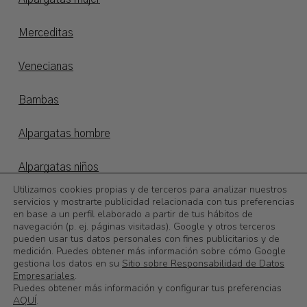
Merceditas
Venecianas
Bambas
Alpargatas hombre
Alpargatas niños
Utilizamos cookies propias y de terceros para analizar nuestros
Otoño/invierno
servicios y mostrarte publicidad relacionada con tus preferencias
en base a un perfil elaborado a partir de tus hábitos de
navegación (p. ej. páginas visitadas). Google y otros terceros
©
2026
Calzadoslobo
pueden usar tus datos personales con fines publicitarios y de
medición. Puedes obtener más información sobre cómo Google
gestiona los datos en su
Sitio sobre Responsabilidad de Datos
0,00
€
Subtotal:
Empresariales
.
Puedes obtener más información y configurar tus preferencias
AQUÍ
.