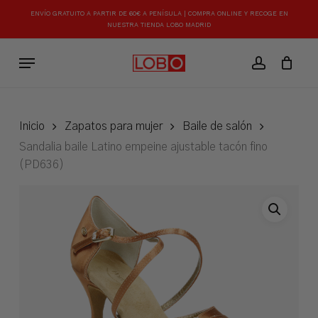
Skip
ENVÍO GRATUITO A PARTIR DE 60€ A PENÍSULA | COMPRA ONLINE Y RECOGE EN
to
NUESTRA TIENDA LOBO MADRID
Close
Carrito
Cart
main
Menu
content
account
Inicio
Zapatos para mujer
Baile de salón
Sandalia baile Latino empeine ajustable tacón fino
(PD636)