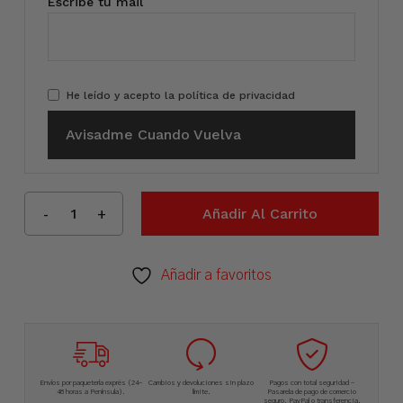
Escribe tu mail
He leído y acepto la
política de privacidad
Avisadme Cuando Vuelva
Añadir Al Carrito
Añadir a favoritos
Envíos por paquetería exprés (24-
Cambios y devoluciones sin plazo
Pagos con total seguridad –
48 horas a Península).
límite.
Pasarela de pago de comercio
seguro, PayPal o transferencia.