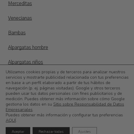
Merceditas
Venecianas
Bambas
Alpargatas hombre
Alpargatas niños
Utilizamos cookies propias y de terceros para analizar nuestros
servicios y mostrarte publicidad relacionada con tus preferencias
Otoño/invierno
en base a un perfil elaborado a partir de tus hábitos de
navegación (p. ej. páginas visitadas). Google y otros terceros
©
2026
Calzadoslobo
pueden usar tus datos personales con fines publicitarios y de
medición. Puedes obtener más información sobre cómo Google
gestiona los datos en su
Sitio sobre Responsabilidad de Datos
0,00
€
Subtotal:
Empresariales
.
Puedes obtener más información y configurar tus preferencias
AQUÍ
.
Ver Carrito
Finalizar Compra
Aceptar
Rechazar todas
Ajustes