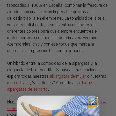
fabricadas al 100% en España, combinan la frescura del
algodón con una sujeción impecable gracias a su
delicada trabilla en el empeine. La tonalidad de la tela,
versátil y sofisticada, se reinventa con ribetes en
diferentes colores para que siempre encuentres el
match perfecto con tu outfit de primavera-verano.
Atemporales, chic y con ese toque que marca la
diferencia. ¡Imprescindibles en tu armario!
Un híbrido entre la comodidad de la alpargata y la
elegancia de la mercedita. Si buscas más opciones,
explora todas nuestras
alpargatas de mujer
o nuestras
merceditas
. ¿Ya la tienes? Aprende a
cuidar tus
alpargatas de esparto
.
Numeración
(UE): del 35 al 41 (
Consultar
conversor internacional
de tallas
)
Colores
: disponible en 6 colores