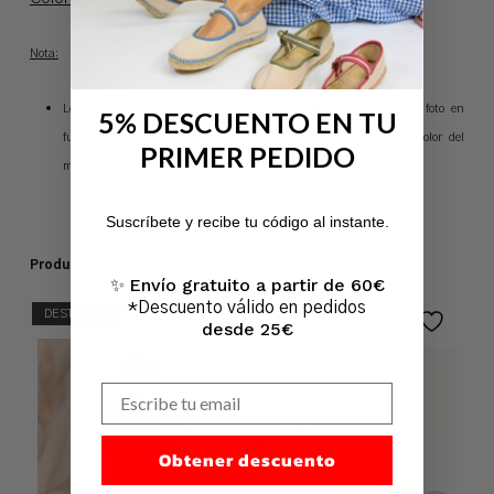
Nota:
L
os colores pueden sufrir variaciones de tonalidad respecto a la foto en
5% DESCUENTO EN TU
función del fabricante así como de los ajustes de resolución y color del
PRIMER PEDIDO
monitor.
No hay productos en el carrito.
Suscríbete y recibe tu código al instante.
Ir A La Tienda
Productos relacionados
Envío gratuito a partir de 60€
✨
*Descuento válido en pedidos
DESTACADO
desde 25€
Escribe tu email
Obtener descuento