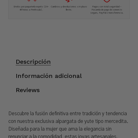
Envíos por paquetería exprés (24-
Cambios y devoluciones sin plazo
Pagos con total seguridad –
48 horas a Península).
límite.
Pasarela de pago de comercio
seguro, PayPal o transferencia.
Descripción
Información adicional
Reviews
Descubre la fusión definitiva entre tradición y tendencia
con nuestra exclusiva alpargata de yute tipo mercedita.
Diseñada para la mujer que ama la elegancia sin
renunciar a la comodidad, estas joyas artesanales,