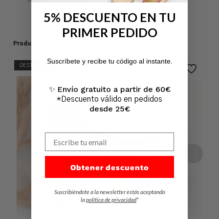
5% DESCUENTO EN TU
PRIMER PEDIDO
No hay productos en el carrito.
Productos relacionados
Suscríbete y recibe tu código al instante.
DESTACADO
Ir A La Tienda
Envío gratuito a partir de 60€
✨
*Descuento válido en pedidos
desde 25€
Escribe tu email
Obtener descuento
Suscribiéndote a la newsletter estás aceptando
la
política de privacidad
*