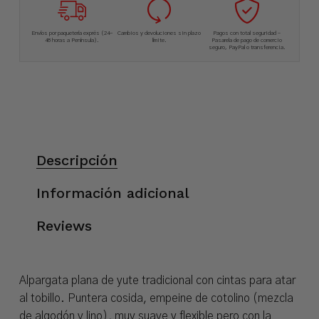
Envíos por paquetería exprés (24-
Cambios y devoluciones sin plazo
Pagos con total seguridad –
48 horas a Península).
límite.
Pasarela de pago de comercio
seguro, PayPal o transferencia.
Descripción
Información adicional
Reviews
Alpargata plana de yute tradicional con cintas para atar
al tobillo. Puntera cosida, empeine de cotolino (mezcla
de algodón y lino), muy suave y flexible pero con la