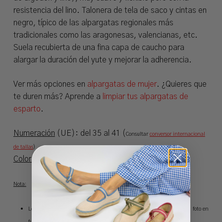
resistencia del lino. Talonera de tela de saco y cintas en
negro, típico de las alpargatas regionales más
tradicionales como las aragonesas, valencianas, etc.
Suela recubierta de una fina capa de caucho para
alargar la duración del yute y mejorar la adherencia.
Ver más opciones en
alpargatas de mujer
. ¿Quieres que
te duren más? Aprende a
limpiar tus alpargatas de
esparto
.
Numeración
(UE): del 35 al 41 (
Consultar
conversor internacional
de tallas
)
Colores
: 1 color
Nota:
Los colores reales pueden sufrir variaciones de tonalidad respecto a la foto en
función de los ajustes de brillo y contraste del monitor.