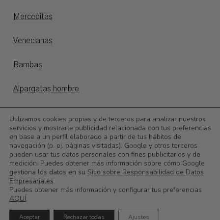
Merceditas
Venecianas
Bambas
Alpargatas hombre
Alpargatas niños
Utilizamos cookies propias y de terceros para analizar nuestros
servicios y mostrarte publicidad relacionada con tus preferencias
en base a un perfil elaborado a partir de tus hábitos de
Otoño/invierno
navegación (p. ej. páginas visitadas). Google y otros terceros
pueden usar tus datos personales con fines publicitarios y de
©
2026
Calzadoslobo
medición. Puedes obtener más información sobre cómo Google
gestiona los datos en su
Sitio sobre Responsabilidad de Datos
Subtotal:
0,00
€
Empresariales
.
Puedes obtener más información y configurar tus preferencias
AQUÍ
.
Ver Carrito
Finalizar Compra
Aceptar
Rechazar todas
Ajustes