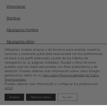
Venecianas
Bambas
Alpargatas hombre
Alpargatas niños
Utilizamos cookies propias y de terceros para analizar nuestros
servicios y mostrarte publicidad relacionada con tus preferencias
Otoño/invierno
en base a un perfil elaborado a partir de tus hábitos de
navegación (p. ej. páginas visitadas). Google y otros terceros
©
2026
Calzadoslobo
pueden usar tus datos personales con fines publicitarios y de
medición. Puedes obtener más información sobre cómo Google
gestiona los datos en su
Sitio sobre Responsabilidad de Datos
0,00
€
Subtotal:
Empresariales
.
Puedes obtener más información y configurar tus preferencias
AQUÍ
.
Ver Carrito
Finalizar Compra
Aceptar
Rechazar todas
Ajustes