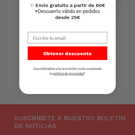
Envío gratuito a partir de 60€
✨
*Descuento válido en pedidos
desde 25€
Escribe tu email
Kung Fu de lona con elásticos niños
Obtener descuento
11,95
€
IVA Incl.
Suscribiéndote a la newsletter estás aceptando
Seleccionar Opciones
la
política de privacidad
*
SUSCRÍBETE A NUESTRO BOLETÍN
DE NOTICIAS