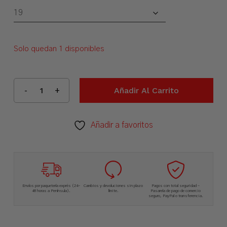
Solo quedan 1 disponibles
Añadir Al Carrito
Añadir a favoritos
Envíos por paquetería exprés (24-
Cambios y devoluciones sin plazo
Pagos con total seguridad –
48 horas a Península).
límite.
Pasarela de pago de comercio
seguro, PayPal o transferencia.