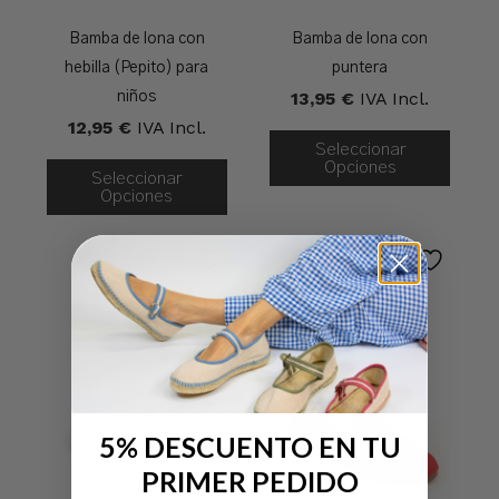
Bamba de lona con
Bamba de lona con
hebilla (Pepito) para
puntera
13,95
€
IVA Incl.
niños
12,95
€
IVA Incl.
Seleccionar
Opciones
Seleccionar
Opciones
5% DESCUENTO EN TU
PRIMER PEDIDO