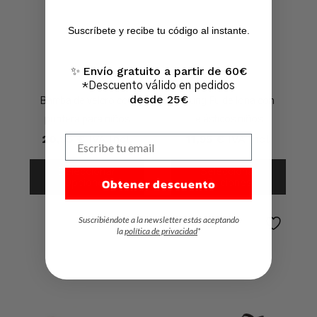
No hay productos en el carrito.
Suscríbete y recibe tu código al instante.
Ir A La Tienda
Envío gratuito a partir de 60€
✨
*Descuento válido en pedidos
desde 25€
Bamba de velcro con
Kung Fu de lona con
puntera para niños
elásticos niños
20,95
€
IVA Incl.
11,95
€
IVA Incl.
Escribe tu email
Seleccionar
Seleccionar
Obtener descuento
Opciones
Opciones
Suscribiéndote a la newsletter estás aceptando
la
política de privacidad
*