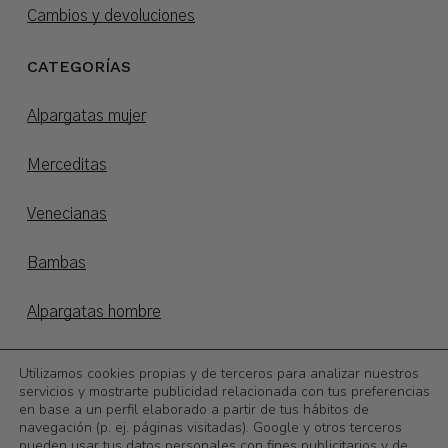
Cambios y devoluciones
CATEGORÍAS
Alpargatas mujer
Merceditas
Venecianas
Bambas
Alpargatas hombre
Alpargatas niños
Utilizamos cookies propias y de terceros para analizar nuestros
servicios y mostrarte publicidad relacionada con tus preferencias
en base a un perfil elaborado a partir de tus hábitos de
Otoño/invierno
navegación (p. ej. páginas visitadas). Google y otros terceros
pueden usar tus datos personales con fines publicitarios y de