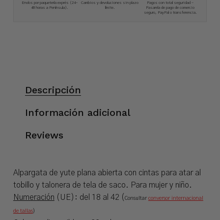
Envíos por paquetería exprés (24-
Cambios y devoluciones sin plazo
Pagos con total seguridad –
48 horas a Península).
límite.
Pasarela de pago de comercio
seguro, PayPal o transferencia.
Descripción
Información adicional
Reviews
Alpargata de yute plana abierta con cintas para atar al
tobillo y talonera de tela de saco. Para mujer y niño.
Numeración
(UE): del 18 al 42 (
Consultar
conversor internacional
de tallas
)