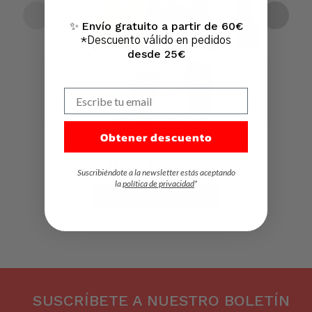
Envío gratuito a partir de 60€
✨
*Descuento válido en pedidos
desde 25€
Escribe tu email
Obtener descuento
Alpargata plana clásica niños
11,00
€
IVA Incl.
Suscribiéndote a la newsletter estás aceptando
la
política de privacidad
*
Seleccionar Opciones
SUSCRÍBETE A NUESTRO BOLETÍN