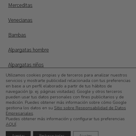
Merceditas
Venecianas
Bambas
Alpargatas hombre
Alpargatas niños
Utilizamos cookies propias y de terceros para analizar nuestros
Otoño/invierno
servicios y mostrarte publicidad relacionada con tus preferencias
en base a un perfil elaborado a partir de tus hábitos de
navegación (p. ej. páginas visitadas). Google y otros terceros
©
2026
Calzadoslobo
pueden usar tus datos personales con fines publicitarios y de
medición. Puedes obtener más información sobre cómo Google
gestiona los datos en su
Sitio sobre Responsabilidad de Datos
0,00
€
Subtotal:
Empresariales
.
Puedes obtener más información y configurar tus preferencias
AQUÍ
.
Ver Carrito
Finalizar Compra
Aceptar
Rechazar todas
Ajustes