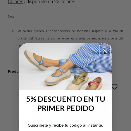
Colores
: disponible en 22 colores
Nota:
Los colores pueden sufrir variaciones de tonalidad respecto a la foto en
función del fabricante así como de los ajustes de resolución y color del
monitor.
Productos relacionados
5% DESCUENTO EN TU
PRIMER PEDIDO
No hay productos en el carrito.
Suscríbete y recibe tu código al instante.
Ir A La Tienda