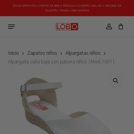
Skip
ENVÍO GRATUITO A PARTIR DE 60€ A PENÍSULA | COMPRA ONLINE Y RECOGE EN
to
NUESTRA TIENDA LOBO MADRID
Close
Carrito
Cart
main
Menu
content
account
Inicio
Zapatos niños
Alpargatas niños
Alpargata cuña baja con pulsera niños (Mod.1001)