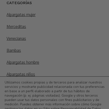
CATEGORÍAS
Alpargatas mujer
Merceditas
Venecianas
Bambas
Alpargatas hombre
Alpargatas niños
Utilizamos cookies propias y de terceros para analizar nuestros
Otoño/invierno
servicios y mostrarte publicidad relacionada con tus preferencias
en base a un perfil elaborado a partir de tus hábitos de
navegación (p. ej. páginas visitadas). Google y otros terceros
©
2026
Calzadoslobo
pueden usar tus datos personales con fines publicitarios y de
medición. Puedes obtener más información sobre cómo Google
gestiona los datos en su
Sitio sobre Responsabilidad de Datos