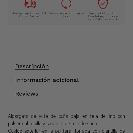
Envíos por paquetería exprés (24-
Cambios y devoluciones sin plazo
Pagos con total seguridad –
48 horas a Península).
límite.
Pasarela de pago de comercio
seguro, PayPal o transferencia.
Descripción
Información adicional
Reviews
Alpargata de yute de cuña baja en tela de lino con
pulsera al tobillo y talonera de tela de saco.
Cosido exterior en la puntera, forrada con plantilla de