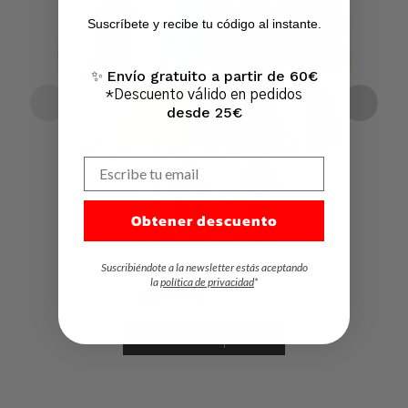
Suscríbete y recibe tu código al instante.
Ir A La Tienda
Envío gratuito a partir de 60€
✨
*Descuento válido en pedidos
desde 25€
Escribe tu email
Obtener descuento
Suscribiéndote a la newsletter estás aceptando
Alpargata plana clásica niños
la
política de privacidad
*
11,00
€
IVA Incl.
Seleccionar Opciones