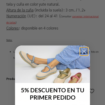
tela y cuña en color yute natural.
Altura de la cuña
(incluida la suela): 3 cm. / 1.2»
Numeración
(UE): del 24 al 41 (
Consultar
conversor internacional
de tallas
)
Colores
: disponible en 4 colores
Nota:
Los colores reales pueden sufrir variaciones de tonalidad respecto a la foto en
función de los ajustes de brillo y contraste del monitor.
Productos relacionados
5% DESCUENTO EN TU
PRIMER PEDIDO
No hay productos en el carrito.