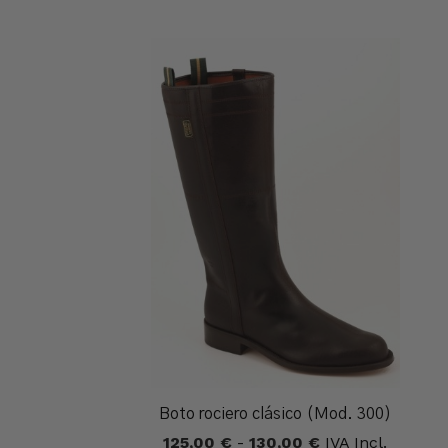
Boto rociero clásico (Mod. 300)
Rango
125,00
€
-
130,00
€
IVA Incl.