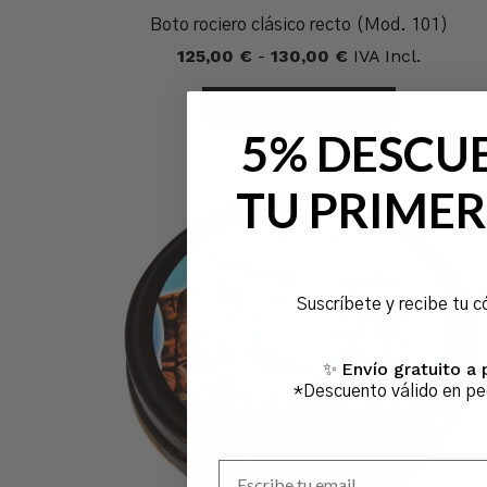
Boto rociero clásico recto (Mod. 101)
Rango
125,00
€
-
130,00
€
IVA Incl.
De
Precios:
Seleccionar Opciones
Desde
125,00 €
5% DESCU
Hasta
130,00 €
TU PRIMER
Suscríbete y recibe tu c
Envío gratuito a 
✨
*Descuento válido en p
Escribe tu email