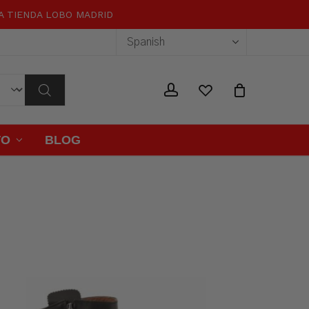
RA TIENDA LOBO MADRID
Close
Cart
wishlist
account
TO
BLOG