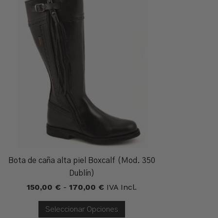
Bota de caña alta piel Boxcalf (Mod. 350
Dublín)
Rango
150,00
€
-
170,00
€
IVA Incl.
De
Precios:
Seleccionar Opciones
Desde
150,00 €