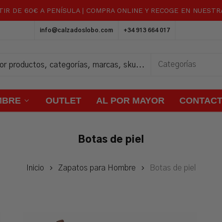
TIR DE 60€ A PENÍSULA | COMPRA ONLINE Y RECOGE EN NUEST
Carrito
info@calzadoslobo.com
+34 913 664 017
MBRE
OUTLET
AL POR MAYOR
CONTAC
Botas de piel
Inicio
Zapatos para Hombre
Botas de piel