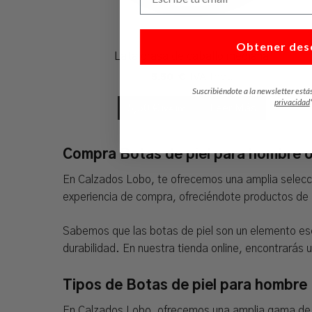
Obtener des
Lata grasa de caballo mediana
5,50
€
IVA Incl.
Suscribiéndote a la newsletter está
privacidad
5,50
€
Leer Más
IVA Incl.
Compra Botas de piel para hombre o
En Calzados Lobo, te ofrecemos una amplia selecció
experiencia de compra, ofreciéndote productos de a
Sabemos que las botas de piel son un elemento ese
durabilidad. En nuestra tienda online, encontrarás 
Tipos de Botas de piel para hombre
En Calzados Lobo, ofrecemos una amplia gama de bo