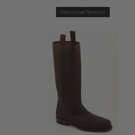
De
Precios:
Seleccionar Opciones
Desde
125,00 €
Hasta
130,00 €