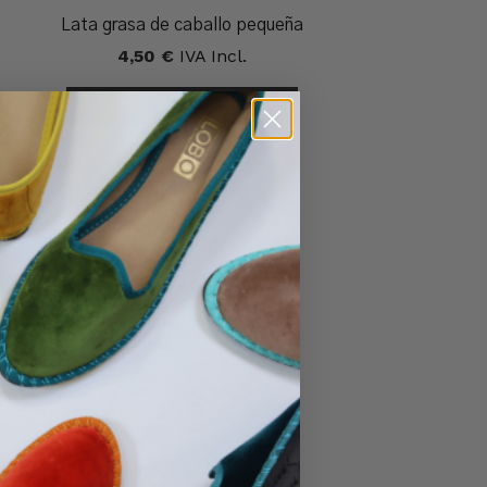
Lata grasa de caballo pequeña
4,50
€
IVA Incl.
4,50
€
Leer Más
IVA Incl.
No hay productos en el carrito.
Ir A La Tienda