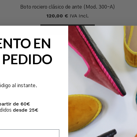
Boto rociero clásico de ante (Mod. 300-A)
120,00
€
IVA Incl.
Seleccionar Opciones
ENTO EN
 PEDIDO
ódigo al instante.
partir de 60€
desde 25€
edidos