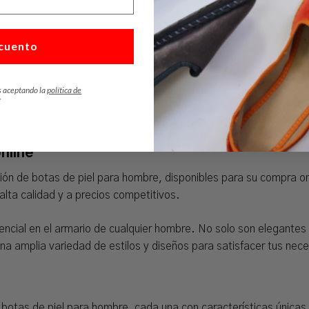
cuento
s aceptando la
política de
*
nline
n de botas de piel para hombre, disponibles para su compra onl
lta calidad y a precios competitivos.
ncial en el armario de cualquier hombre. No solo son elegantes 
una amplia variedad de estilos y diseños para satisfacer tus nec
tas de piel para hombre, cada una con características únicas y