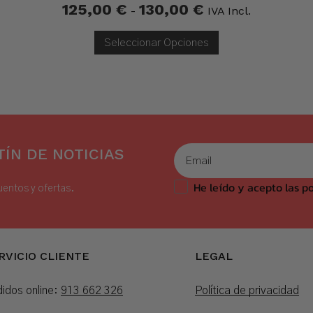
125,00
€
130,00
€
Rango
-
IVA Incl.
De
Precios:
Desde
Seleccionar Opciones
125,00 €
Hasta
130,00 €
ÍN DE NOTICIAS
He leído y acepto las po
uentos y ofertas.
RVICIO CLIENTE
LEGAL
idos online:
913 662 326
Política de privacidad