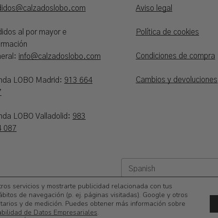
didos@calzadoslobo.com
Aviso legal
idos al por mayor e
Política de cookies
ormación
Condiciones de compra
eral:
info@calzadoslobo.com
Cambios y devoluciones
enda LOBO Madrid:
913 664
7
nda LOBO Valladolid:
983
4 087
tros servicios y mostrarte publicidad relacionada con tus
ábitos de navegación (p. ej. páginas visitadas). Google y otros
itarios y de medición. Puedes obtener más información sobre
abilidad de Datos Empresariales
.