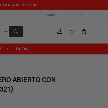
RA TIENDA LOBO MADRID
Close
Cart
wishlist
account
TO
BLOG
RO ABIERTO CON
321)