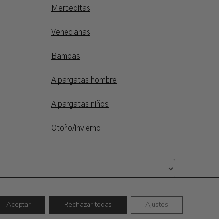
Merceditas
Venecianas
Bambas
Alpargatas hombre
Alpargatas niños
Otoño/invierno
Aceptar
Rechazar todas
Ajustes