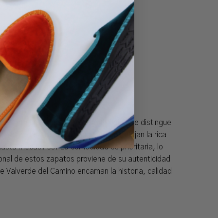
do. Esta localidad en Huelva, España, se distingue
n de cada par. Los diseños únicos reflejan la rica
hasta mocasines. La comodidad es prioritaria, lo
ional de estos zapatos proviene de su autenticidad
 Valverde del Camino encarnan la historia, calidad
.