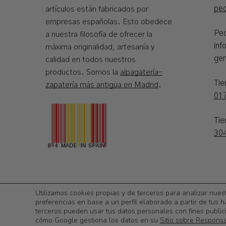
pe
artículos están fabricados por
empresas españolas. Esto obedece
Ped
a nuestra filosofía de ofrecer la
inf
máxima originalidad, artesanía y
gen
calidad en todos nuestros
productos. Somos la
alpagatería-
Ti
zapatería más antigua en Madrid
.
01
Tie
30
©
2026
Calzadoslobo
Utilizamos cookies propias y de terceros para analizar nues
preferencias en base a un perfil elaborado a partir de tus h
terceros pueden usar tus datos personales con fines public
cómo Google gestiona los datos en su
Sitio sobre Respons