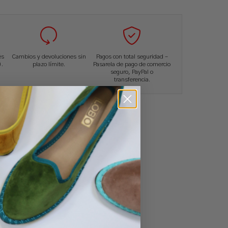
és
Cambios y devoluciones sin
Pagos con total seguridad –
.
plazo límite.
Pasarela de pago de comercio
seguro, PayPal o
transferencia.