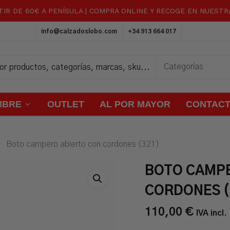
TIR DE 60€ A PENÍSULA | COMPRA ONLINE Y RECOGE EN NUEST
Carrito
info@calzadoslobo.com
+34 913 664 017
MBRE
OUTLET
AL POR MAYOR
CONTAC
Boto campero abierto con cordones (321)
BOTO CAMPE
CORDONES (
110,00
€
IVA incl.