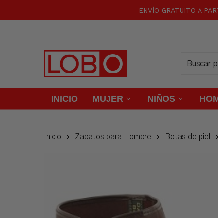
Skip
ENVÍO GRATUITO A PAR
to
main
content
INICIO
MUJER
NIÑOS
HO
Inicio
Zapatos para Hombre
Botas de piel