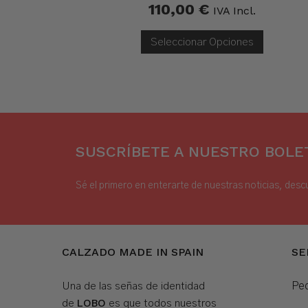
110,00
€
IVA Incl.
Seleccionar Opciones
SUSCRÍBETE A NUESTRO BOLET
Sé el primero en enterarte de nuestras noticias, desc
CALZADO MADE IN SPAIN
SE
Ped
Una de las señas de identidad
LOBO
de
es que todos nuestros