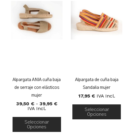
Alpargata ANIA cuña baja
Alpargata de cuña baja
de serraje con elásticos
Sandalia mujer
17,95
€
IVA Incl.
mujer
Rango
39,50
€
-
39,95
€
De
IVA Incl.
Seleccionar
Precios:
Opciones
Desde
Seleccionar
39,50 €
Opciones
Hasta
39,95 €