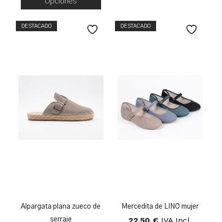
Opciones
Hasta
46,95 €
DESTACADO
DESTACADO
Alpargata plana zueco de
Mercedita de LINO mujer
22,50
€
IVA Incl.
serraje