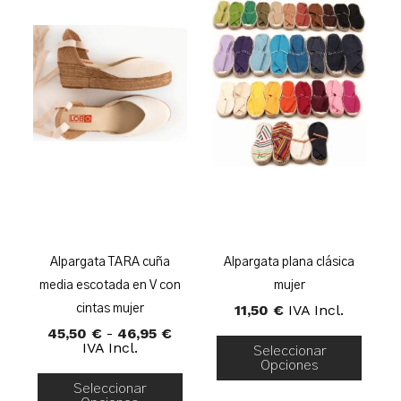
Alpargata TARA cuña
Alpargata plana clásica
media escotada en V con
mujer
11,50
€
IVA Incl.
cintas mujer
Rango
45,50
€
-
46,95
€
De
IVA Incl.
Seleccionar
Precios:
Opciones
Desde
Seleccionar
45,50 €