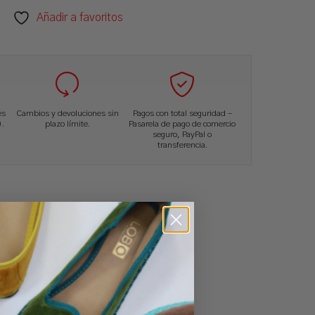
Añadir a favoritos
és
Cambios y devoluciones sin
Pagos con total seguridad –
.
plazo límite.
Pasarela de pago de comercio
seguro, PayPal o
transferencia.