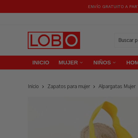
Skip
ENVÍO GRATUITO A PAR
to
main
content
INICIO
MUJER
NIÑOS
HO
Inicio
Zapatos para mujer
Alpargatas Mujer