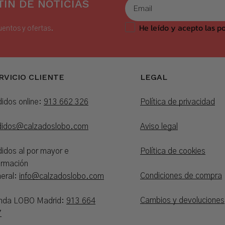
ÍN DE NOTICIAS
He leído y acepto las po
uentos y ofertas.
RVICIO CLIENTE
LEGAL
idos online:
913 662 326
Política de privacidad
didos@calzadoslobo.com
Aviso legal
idos al por mayor e
Política de cookies
ormación
Condiciones de compra
eral:
info@calzadoslobo.com
Cambios y devoluciones
enda LOBO Madrid:
913 664
7