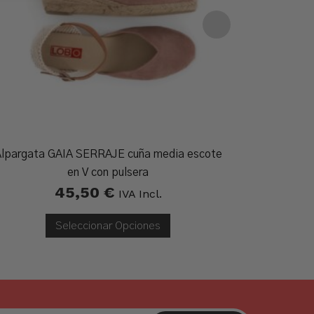
lpargata GAIA SERRAJE cuña media escote
Alparga
35,
en V con pulsera
45,50
€
IVA Incl.
Seleccionar Opciones