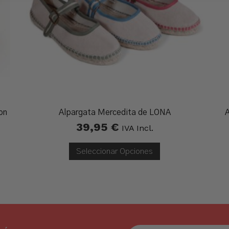
on
Alpargata Mercedita de LONA
A
39,95
€
IVA Incl.
Seleccionar Opciones