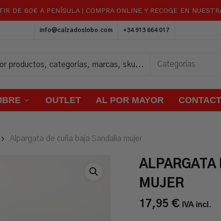
TIR DE 60€ A PENÍSULA | COMPRA ONLINE Y RECOGE EN NUEST
Carrito
info@calzadoslobo.com
+34 913 664 017
MBRE
OUTLET
AL POR MAYOR
CONTAC
Alpargata de cuña baja Sandalia mujer
ALPARGATA 
MUJER
17,95
€
IVA incl.