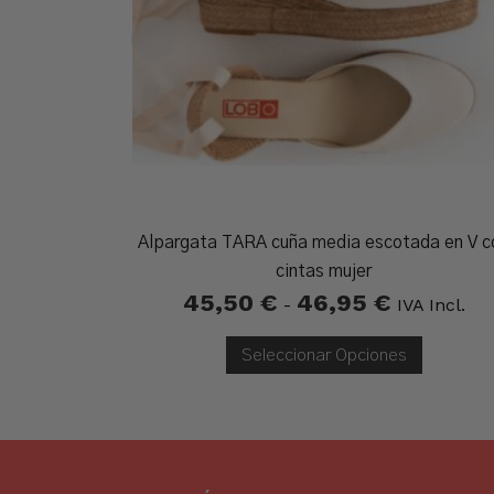
Alpargata TARA cuña media escotada en V c
cintas mujer
45,50
€
46,95
€
Rango
-
IVA Incl.
De
Precios:
Desde
Seleccionar Opciones
45,50 €
Hasta
46,95 €