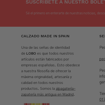
SUSCRÍBETE A NUESTRO BOLET
Sé el primero en enterarte de nuestras noticias, desc
CALZADO MADE IN SPAIN
SE
Ped
Una de las señas de identidad
LOBO
de
es que todos nuestros
pe
artículos están fabricados por
empresas españolas. Esto obedece
Ped
a nuestra filosofía de ofrecer la
inf
máxima originalidad, artesanía y
gen
calidad en todos nuestros
productos. Somos la
alpagatería-
Ti
zapatería más antigua en Madrid
.
01