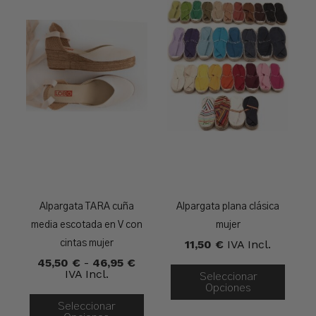
Alpargata TARA cuña
Alpargata plana clásica
media escotada en V con
mujer
11,50
€
IVA Incl.
cintas mujer
Rango
45,50
€
-
46,95
€
De
IVA Incl.
Seleccionar
Precios:
Opciones
Desde
Seleccionar
45,50 €