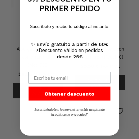
PRIMER PEDIDO
No hay productos en el carrito.
Suscríbete y recibe tu código al instante.
Ir A La Tienda
Envío gratuito a partir de 60€
✨
Alpargata cuña media
Alpargata cuña baja con
*Descuento válido en pedidos
desde 25€
con cintas mujer
cintas mujer (Mod.100)
25,50
€
IVA Incl.
(Mod.503)
28,50
€
IVA Incl.
Escribe tu email
Seleccionar
Opciones
Seleccionar
Obtener descuento
Opciones
Suscribiéndote a la newsletter estás aceptando
la
política de privacidad
*