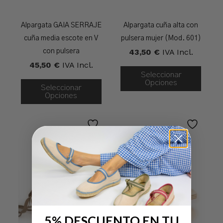
Alpargata GAIA SERRAJE
Alpargata cuña alta con
cuña media escote en V
pulsera mujer (Mod. 601)
43,50
€
IVA Incl.
con pulsera
45,50
€
IVA Incl.
Seleccionar
Opciones
Seleccionar
Opciones
5% DESCUENTO EN TU