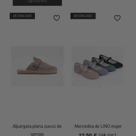
Opciones
Hasta
46,95 €
DESTACADO
DESTACADO
Alpargata plana zueco de
Mercedita de LINO mujer
22,50
€
IVA Incl.
serraje