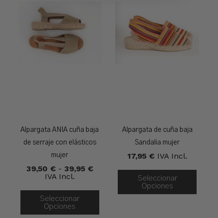
Alpargata ANIA cuña baja
Alpargata de cuña baja
de serraje con elásticos
Sandalia mujer
17,95
€
IVA Incl.
mujer
Rango
39,50
€
-
39,95
€
De
IVA Incl.
Seleccionar
Precios:
Opciones
Desde
Seleccionar
39,50 €
Opciones
Hasta
39,95 €