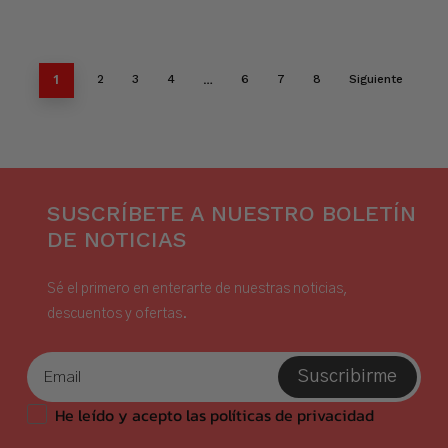
1
…
2
3
4
6
7
8
Siguiente
SUSCRÍBETE A NUESTRO BOLETÍN
DE NOTICIAS
Sé el primero en enterarte de nuestras noticias,
descuentos y ofertas.
Suscribirme
He leído y acepto las políticas de privacidad