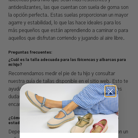
antideslizantes, las que cuentan con suela de goma son
la opción perfecta. Estas suelas proporcionan un mayor
agarre y estabilidad, lo que las hace ideales para los
más pequeños que están aprendiendo a caminar o para
aquellos que disfrutan corriendo y jugando al aire libre.
Preguntas frecuentes:
¿Cuál es la talla adecuada para las Ibicencas y albarcas para
mi hijo?
Recomendamos medir el pie de tu hijo y consultar
nuestra guía de tallas disponible en el sitio web. Esto te
ayudará a elegir la talla más adecuada. Si aún tienes
dudas, nuestro equipo de atención al cliente estará
encantado de asesorarte.
¿Cómo cuidar y mantener las Ibicencas y albarcas en buen
estado?
Dependiendo del material, se recomienda limpiar con un