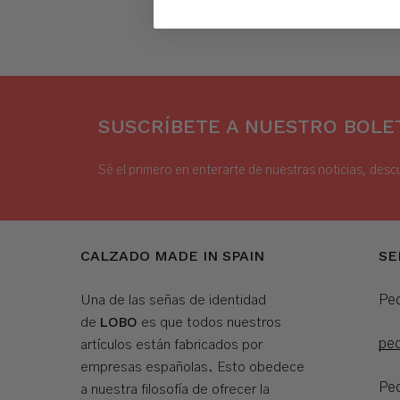
SUSCRÍBETE A NUESTRO BOLET
Sé el primero en enterarte de nuestras noticias, desc
CALZADO MADE IN SPAIN
SE
Ped
Una de las señas de identidad
LOBO
de
es que todos nuestros
pe
artículos están fabricados por
empresas españolas. Esto obedece
Ped
a nuestra filosofía de ofrecer la