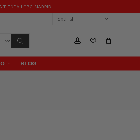
RA TIENDA LOBO MADRID
Close
Cart
wishlist
account
TO
BLOG