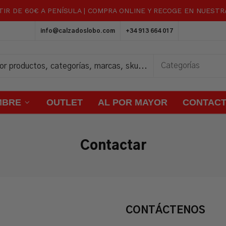
TIR DE 60€ A PENÍSULA | COMPRA ONLINE Y RECOGE EN NUEST
Carrito
info@calzadoslobo.com
+34 913 664 017
MBRE
OUTLET
AL POR MAYOR
CONTAC
Contactar
CONTÁCTENOS