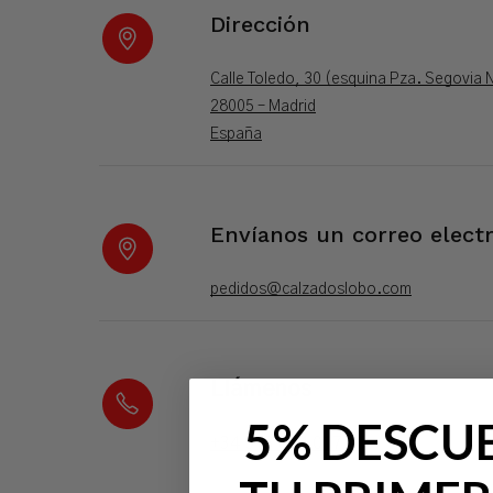
Dirección
Calle Toledo, 30 (esquina Pza. Segovia 
28005 – Madrid
España
Envíanos un correo elect
pedidos@calzadoslobo.com
Llámenos
5% DESCU
+34 913 664 017