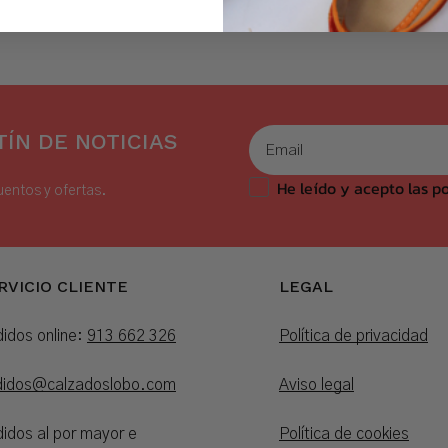
ÍN DE NOTICIAS
He leído y acepto las po
uentos y ofertas.
RVICIO CLIENTE
LEGAL
idos online:
913 662 326
Política de privacidad
didos@calzadoslobo.com
Aviso legal
idos al por mayor e
Política de cookies