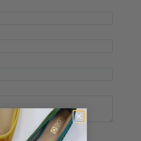
 compra
y la
política de privacidad
.