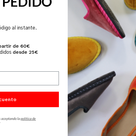
 PEDIDO
Enviar
ódigo al instante.
partir de 60€
desde 25€
edidos
cuento
s aceptando la
política de
*