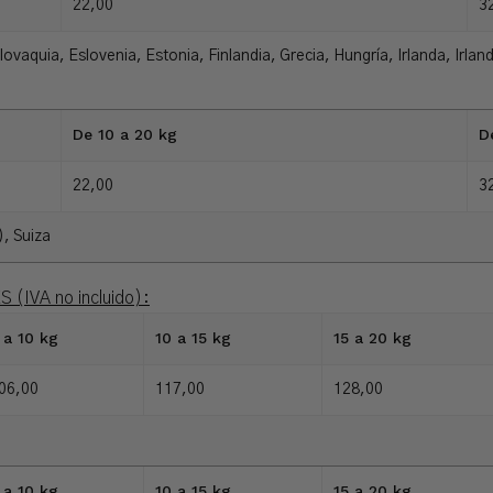
22,00
3
ovaquia, Eslovenia, Estonia, Finlandia, Grecia, Hungría, Irlanda, Irlan
De 10 a 20 kg
D
22,00
3
), Suiza
 (IVA no incluido):
 a 10 kg
10 a 15 kg
15 a 20 kg
06,00
117,00
128,00
 a 10 kg
10 a 15 kg
15 a 20 kg