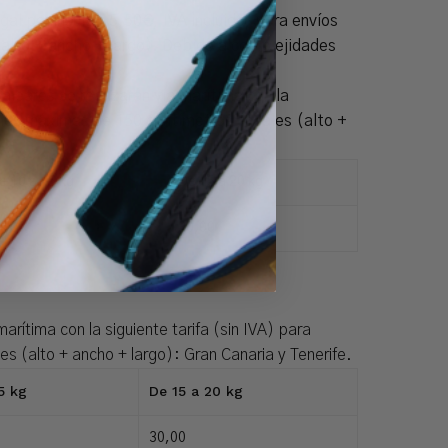
al peninsular: 5,50€, IVA incluido, para envíos
(alto + ancho + largo). Debido a complejidades
ares se realizarán vía marítima con la
ones máximas de 150 centímetros lineales (alto +
e 10 a 15 kg
De 15 a 20 kg
4,00
30,00
arítima con la siguiente tarifa (sin IVA) para
s (alto + ancho + largo): Gran Canaria y Tenerife.
5 kg
De 15 a 20 kg
30,00