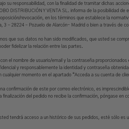
ajo su responsabilidad, con la finalidad de tramitar dichas accio
OBO DISTRIBUCIÓN Y VENTA SL. informa de la posibilidad de eje
y oposición/revocación, en los términos que establece la normati
ncia, 3 – 28224 – Pozuelo de Alarcón- Madrid o bien a través de c
mos que sus datos no han sido modificados, que usted se compro
oder fidelizar la relación entre las partes.
 con el nombre de usuario/email y la contraseña proporcionados 
idencial y responsablemente la identidad y contraseña obtenidas
en cualquier momento en el apartado “Acceda a su cuenta de clie
una confirmación de este por correo electrónico, es imprescindible
e la finalización del pedido no recibe la confirmación, póngas
usted tendrá acceso a un histórico de sus pedidos, esté sólo es 