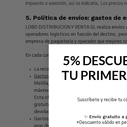
impuesto o exención, así se indicaría. Los precios n
5.
Política de envíos: gastos de 
LOBO DISTRIBUCION Y VENTA SL realiza envíos a P
operadores logísticos en función del destino, pe
empresa de paquetería y operador que mejores con
En cada caso se especifica unos gastos de envío 
5% DESCU
La recogida en la tienda LOBO de Madrid no s
TU PRIMER
Gastos de envío GRATIS para los pedidos con 
Melilla, I. Baleares, I. Canarias y resto de 
máximo 15 kilos y unas dimensiones máximas d
Esta oferta no se aplicará a clientes al por
Suscríbete y recibe tu c
gratuitos para pedidos superiores a 60,00€ se
devolución posterior conlleva los gastos de e
Envío gratuito a 
✨
Gastos de envío para clientes online con des
*Descuento válido en p
unas dimensiones máximas de 150 centímetros 