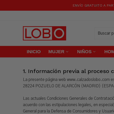
Skip
ENVÍO GRATUITO A PAR
to
main
content
INICIO
MUJER
NIÑOS
HO
1.
Información previa al proceso 
La presente página web www.calzadoslobo.com es
28224 POZUELO DE ALARCÓN (MADRID) (ESPA
Las actuales Condiciones Generales de Contratació
acuerdo con las estipulaciones legales, en especial
General para la Defensa de Consumidores y Usuario