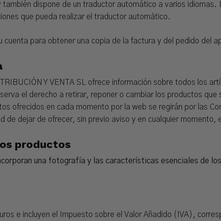
, y también dispone de un traductor automático a varios idio
ciones que pueda realizar el traductor automático.
 cuenta para obtener una copia de la factura y del pedido del a
a
RIBUCIÓN Y VENTA SL ofrece información sobre todos los artícu
a el derecho a retirar, reponer o cambiar los productos que s
tos ofrecidos en cada momento por la web se regirán por las Co
d de dejar de ofrecer, sin previo aviso y en cualquier momento,
los productos
orporan una fotografía y las características esenciales de lo
uros e incluyen el Impuesto sobre el Valor Añadido (IVA), corresp