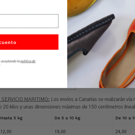
tino España penínsular (excepto Comunidad de Madrid) y Portug
ilos y unas dimensiones máximas de 150 centímetros lineales 
os a Ceuta, Melilla y territorios insulares de Portugal.
 SERVICIO MARITIMO (Excepto Formentera): Los envíos a Bale
de 1 único paquete, con un peso máximo 20 kilos y unas dimensi
cuento
ntera por complejidad logística.
kg
De 5 a 10 kg
D
s aceptando la
política de
*
19,00
2
, Menorca, Ibiza
AS SERVICIO MARITIMO:
Los envíos a Canarias se realizarán vía m
 20 kilos y unas dimensiones máximas de 150 centímetros lineale
Hasta 5 kg
De 5 a 10 kg
De 10 a 1
12,00
19,00
24,00