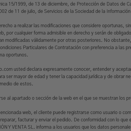
ánica 15/1999, de 13 de diciembre, de Protección de Datos de C
02 de 11 de julio, de Servicios de la Sociedad de la Informació
o a realizar las modificaciones que considere oportunas, sin 
eb, por cualquier forma admisible en derecho y serán de obligad
sean modificadas válidamente por otras posteriores. No obsta
ondiciones Particulares de Contratación con preferencia a las p
rma oportunos.
o.com usted declara expresamente conocer, entender y aceptar 
a ser mayor de edad y tener la capacidad jurídica y de obrar ne
medio de estos.
irse al apartado o sección de la web en el que se muestran los p
 mencionada web, el cliente puede registrarse como usuario o co
preparar, facturar y enviar el pedido. De conformidad con lo qu
 Y VENTA SL. informa a los usuarios que los datos personales