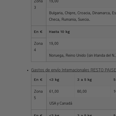
Zona
19,00
3
Bulgaria, Chipre, Croacia, Dinamarca, Esl
Checa, Rumania, Suecia.
En €
Hasta 10 kg
Zona
19,00
4
Noruega, Reino Unido (sin Irlanda del N.
Gastos de envío Internacionales RESTO PAISES
En €
<3 kg
3 a 5 kg
5
Zona
61,00
80,00
1
5
USA y Canadá
En €
<3 kg
3 a 5 kg
5