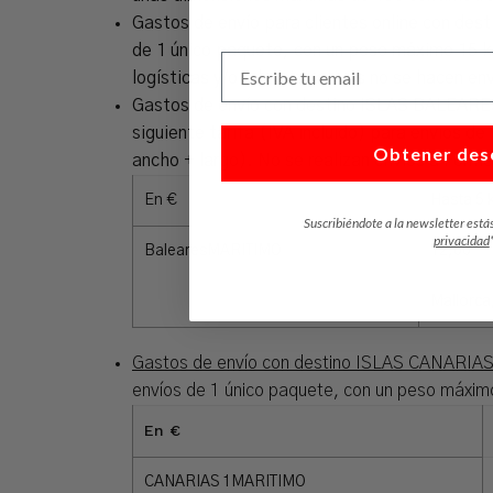
Gastos de envío para clientes online con des
de 1 único paquete, con un peso máximo 15 k
Escribe tu email
logísticas y/o administrativas no se hacen enví
Gastos de envío con destino ISLAS BALEARES
siguiente tarifa (IVA incluido) para envíos 
Obtener des
ancho + largo). No se realizan envíos a Forme
En €
Hasta 5 
Suscribiéndote a la newsletter está
privacidad
BalearesMARITIMO
12,00
Mallorca
Gastos de envío con destino ISLAS CANARI
envíos de 1 único paquete, con un peso máximo
En €
CANARIAS 1MARITIMO