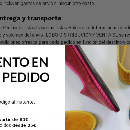
o incluyen gastos de envío ni ningún otro gasto.
entrega y transporte
enínsula, Islas Canarias, Islas Baleares e Internacional med
so y volumen del envío. LOBO DISTRIBUCION Y VENTA SL se rese
diciones ofrezca para cada pedido en función del destino y ca
según destinos, estos no se encuentran incluidos en los preci
ENTO EN
upondrá ningún gasto para el cliente.
 PEDIDO
un importe total de mercancía superior a 60,00€ y con destin
territorios no peninsulares de ambos países). Oferta aplicable 
e 150 centímetros lineales (alto + ancho + largo).
 mayor y no es acumulable a otros descuentos sobre mercancía o
ódigo al instante.
 limita al envío original de la mercancía desde las instalacion
nvío correspondientes detallados en el apartado 6. Política de
partir de 60€
tino Comunidad de Madrid: 4,50€, IVA incluido, para envíos de
desde 25€
edidos
lineales (alto + ancho + largo).