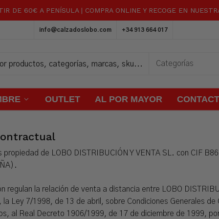
TIR DE 60€ A PENÍSULA | COMPRA ONLINE Y RECOGE EN NUEST
Carrito
info@calzadoslobo.com
+34 913 664 017
MBRE
OUTLET
AL POR MAYOR
CONTAC
contractual
 propiedad de LOBO DISTRIBUCIÓN Y VENTA SL. con CIF B86573
ÑA).
n regulan la relación de venta a distancia entre LOBO DISTRIBU
, la Ley 7/1998, de 13 de abril, sobre Condiciones Generales de 
s, al Real Decreto 1906/1999, de 17 de diciembre de 1999, por e