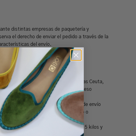
iante distintas empresas de paquetería y
rva el derecho de enviar el pedido a través de la
racterísticas del envío.
os de compra.
o Península
(España y Portugal excluidas Ceuta,
para envíos de 1 único paquete, con un peso
 gastos de envío. La oferta de gastos de envío
es de LOBO al cliente. Cualquier cambio o
No hay productos en el carrito.
 envíos: cambios y devoluciones.
 1 único paquete, con un peso máximo 15 kilos y
Ir A La Tienda