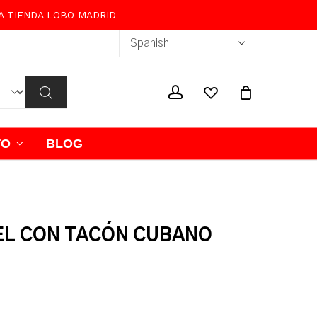
RA TIENDA LOBO MADRID
Close
Cart
wishlist
account
TO
BLOG
IEL CON TACÓN CUBANO