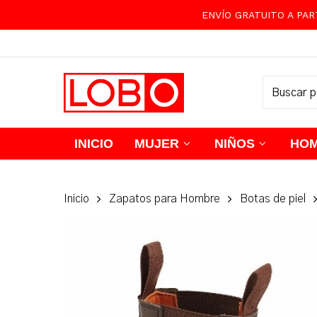
Skip
ENVÍO GRATUITO A PAR
to
main
content
INICIO
MUJER
NIÑOS
HO
Inicio
Zapatos para Hombre
Botas de piel