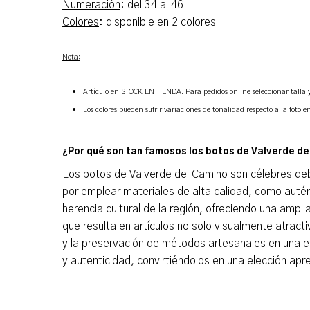
Numeración
: del 34 al 46
Colores
: disponible en 2 colores
Nota:
Artículo en STOCK EN TIENDA. Para pedidos online seleccionar talla 
Los
colores pueden sufrir variaciones de tonalidad respecto a la foto e
¿Por qué son tan famosos los botos de Valverde d
Los botos de Valverde del Camino son célebres debi
por emplear materiales de alta calidad, como auténti
herencia cultural de la región, ofreciendo una amp
que resulta en artículos no solo visualmente atrac
y la preservación de métodos artesanales en una er
y autenticidad, convirtiéndolos en una elección apre