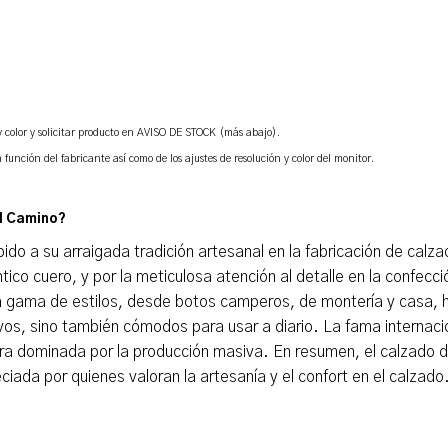
y color y solicitar producto en AVISO DE STOCK (más abajo).
n función del fabricante así como de los ajustes de resolución y color del monitor
.
el Camino?
do a su arraigada tradición artesanal en la fabricación de calza
co cuero, y por la meticulosa atención al detalle en la confecció
lia gama de estilos, desde botos camperos, de montería y casa, 
tivos, sino también cómodos para usar a diario. La fama internac
a dominada por la producción masiva. En resumen, el calzado de
ciada por quienes valoran la artesanía y el confort en el calzado