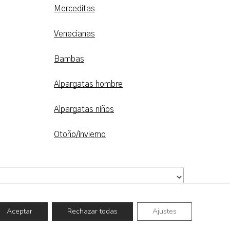
Merceditas
Venecianas
Bambas
Alpargatas hombre
Alpargatas niños
Otoño/invierno
0,00
€
 Carrito
Finalizar Compra
Aceptar
Rechazar todas
Ajustes