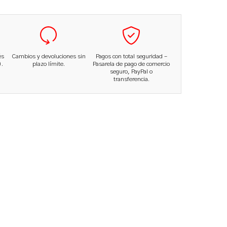
és
Cambios y devoluciones sin
Pagos con total seguridad –
.
plazo límite.
Pasarela de pago de comercio
seguro, PayPal o
transferencia.
No hay productos en el carrito.
Ir A La Tienda