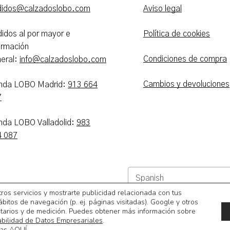
didos@calzadoslobo.com
Aviso legal
idos al por mayor e
Política de cookies
ormación
Condiciones de compra
eral:
info@calzadoslobo.com
Cambios y devoluciones
enda LOBO Madrid:
913 664
7
nda LOBO Valladolid:
983
4 087
Subtotal:
tros servicios y mostrarte publicidad relacionada con tus
ábitos de navegación (p. ej. páginas visitadas). Google y otros
Ver
itarios y de medición. Puedes obtener más información sobre
abilidad de Datos Empresariales
.
ias
AQUÍ
.