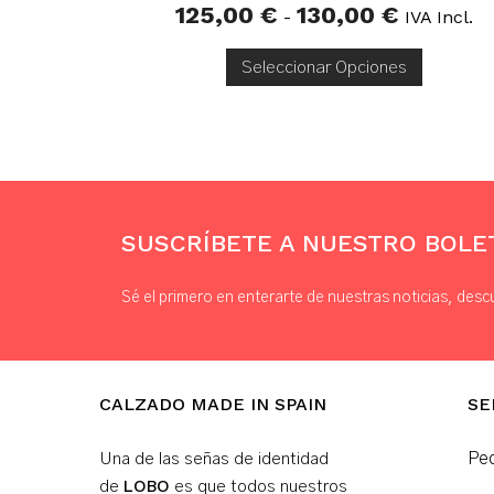
125,00
€
130,00
€
Rango
-
IVA Incl.
De
Precios:
Desde
Seleccionar Opciones
125,00 €
Hasta
130,00 €
SUSCRÍBETE A NUESTRO BOLET
Sé el primero en enterarte de nuestras noticias, desc
CALZADO MADE IN SPAIN
SE
Ped
Una de las señas de identidad
LOBO
de
es que todos nuestros