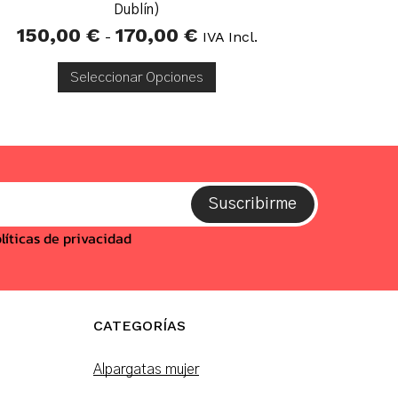
Dublín)
150,00
€
170,00
€
Rango
-
IVA Incl.
De
Precios:
Desde
Seleccionar Opciones
150,00 €
Hasta
170,00 €
Suscribirme
líticas de privacidad
CATEGORÍAS
Alpargatas mujer