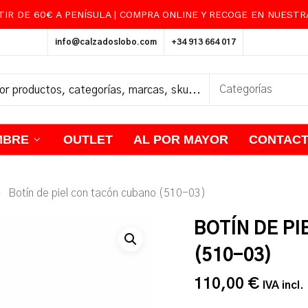
TIR DE 60€ A PENÍSULA | COMPRA ONLINE Y RECOGE EN NUEST
Carrito
info@calzadoslobo.com
+34 913 664 017
MBRE
OUTLET
AL POR MAYOR
CONTAC
Botín de piel con tacón cubano (510-03)
BOTÍN DE P
(510-03)
110,00
€
IVA incl.