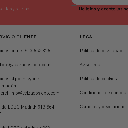
He leído y acepto las po
uentos y ofertas.
RVICIO CLIENTE
LEGAL
idos online:
913 662 326
Política de privacidad
didos@calzadoslobo.com
Aviso legal
idos al por mayor e
Política de cookies
ormación
Condiciones de compra
eral:
info@calzadoslobo.com
Cambios y devoluciones
enda LOBO Madrid:
913 664
7