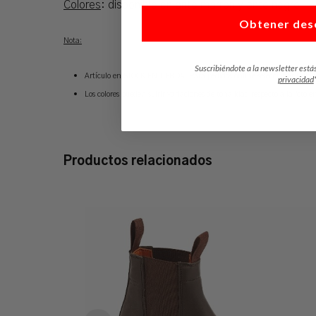
Colores
: disponible en ante marrón y ante negro
Obtener des
Nota:
Suscribiéndote a la newsletter está
Artículo en STOCK EN TIENDA. Para pedidos online seleccionar talla 
privacidad
Los
colores pueden sufrir variaciones de tonalidad respecto a la foto e
Productos relacionados