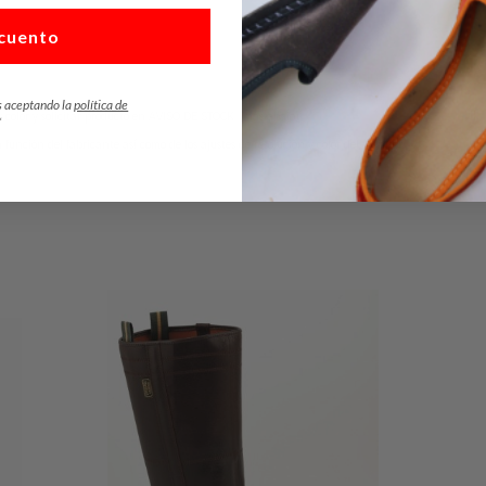
cuento
s aceptando la
política de
y color y solicitar producto en AVISO DE STOCK (más abajo).
*
n función del fabricante así como de los ajustes de resolución y color del monitor
.