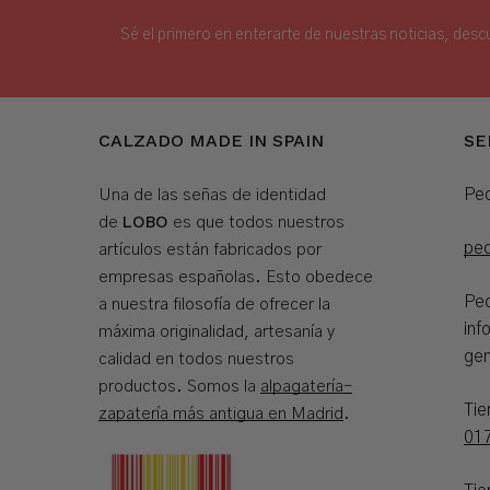
Sé el primero en enterarte de nuestras noticias, desc
CALZADO MADE IN SPAIN
SE
Ped
Una de las señas de identidad
LOBO
de
es que todos nuestros
pe
artículos están fabricados por
empresas españolas. Esto obedece
Ped
a nuestra filosofía de ofrecer la
inf
máxima originalidad, artesanía y
gen
calidad en todos nuestros
productos. Somos la
alpagatería-
Ti
zapatería más antigua en Madrid
.
01