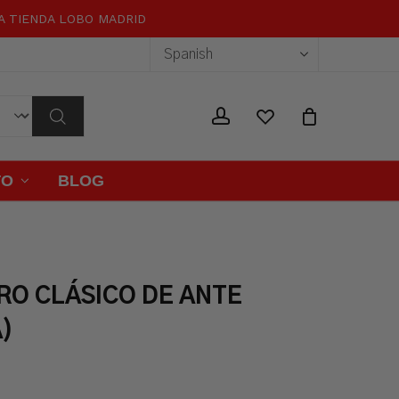
RA TIENDA LOBO MADRID
Close
Cart
wishlist
account
TO
BLOG
RO CLÁSICO DE ANTE
A)