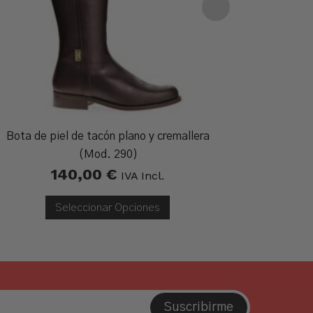
Bota de piel de tacón plano y cremallera
Bota de 
(Mod. 290)
140,00
€
150
IVA Incl.
Seleccionar Opciones
Suscribirme