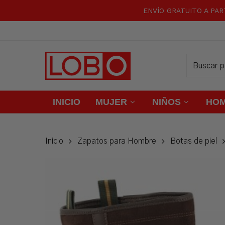
Skip
ENVÍO GRATUITO A PAR
to
main
content
INICIO
MUJER
NIÑOS
HO
Inicio
Zapatos para Hombre
Botas de piel