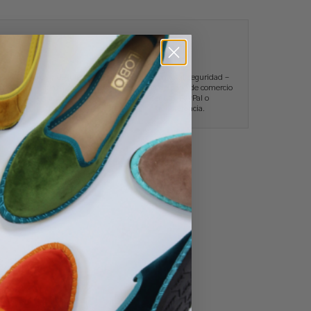
és
Cambios y devoluciones sin
Pagos con total seguridad –
.
plazo límite.
Pasarela de pago de comercio
seguro, PayPal o
transferencia.
No hay productos en el carrito.
Ir A La Tienda
 2,5 cm.