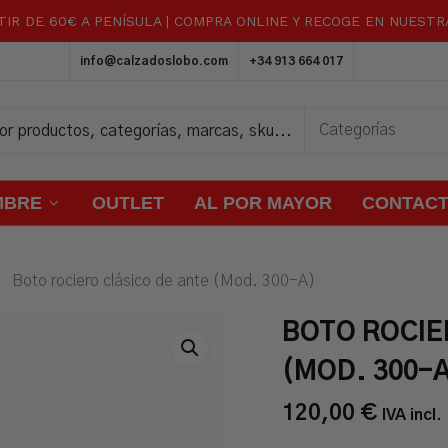
TIR DE 60€ A PENÍSULA | COMPRA ONLINE Y RECOGE EN NUEST
Carrito
info@calzadoslobo.com
+34 913 664 017
MBRE
OUTLET
AL POR MAYOR
CONTAC
Boto rociero clásico de ante (Mod. 300-A)
BOTO ROCIE
(MOD. 300-
120,00
€
IVA incl.