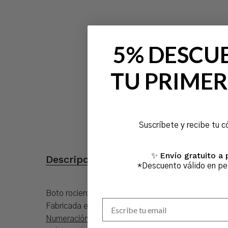
5% DESCU
TU PRIMER
Suscríbete y recibe tu c
Envío gratuito a 
✨
Descripción
Información adiciona
*Descuento válido en p
Boto rociero de caña alta en ante. Exterior de ante
Escribe tu email
Fabricada en Valverde del Camino, cuna del calzado
Numeración
: del 35 al 46