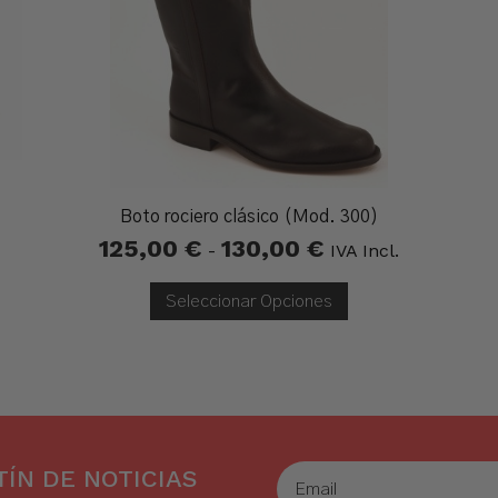
Boto rociero clásico (Mod. 300)
125,00
€
130,00
€
Rango
-
IVA Incl.
De
Precios:
Desde
Seleccionar Opciones
125,00 €
Hasta
130,00 €
ÍN DE NOTICIAS