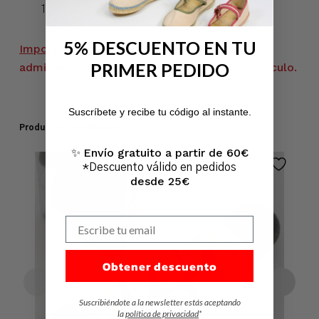
1,7×6,0 cm
5% DESCUENTO EN TU
Importante
– Por razones sanitarias NO se
PRIMER PEDIDO
admiten cambios o devoluciones de éste artículo.
No hay productos en el carrito.
Suscríbete y recibe tu código al instante.
Ir A La Tienda
Productos relacionados
Envío gratuito a partir de 60€
✨
*Descuento válido en pedidos
desde 25€
Escribe tu email
Obtener descuento
Suscribiéndote a la newsletter estás aceptando
la
política de privacidad
*