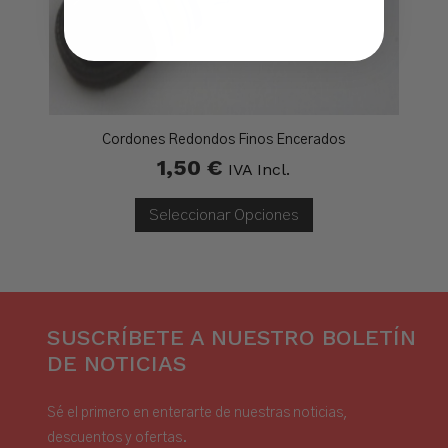
Cordones Redondos Finos Encerados
1,50
€
IVA Incl.
Seleccionar Opciones
SUSCRÍBETE A NUESTRO BOLETÍN
DE NOTICIAS
Sé el primero en enterarte de nuestras noticias,
descuentos y ofertas.