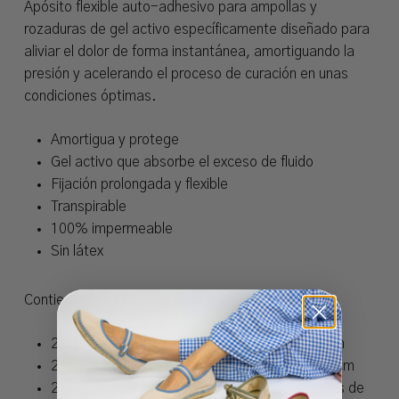
Apósito flexible auto-adhesivo para ampollas y
rozaduras de gel activo específicamente diseñado para
aliviar el dolor de forma instantánea, amortiguando la
presión y acelerando el proceso de curación en unas
condiciones óptimas.
Amortigua y protege
Gel activo que absorbe el exceso de fluido
Fijación prolongada y flexible
Transpirable
100% impermeable
Sin látex
Contiene: Surtido de 6 unidades
2 unidades de apósitos grandes de 4,2×6,8 cm
2 unidades de apósitos medianos de 2,0×6,0 cm
2 unidades de apósitos específicos para dedos de