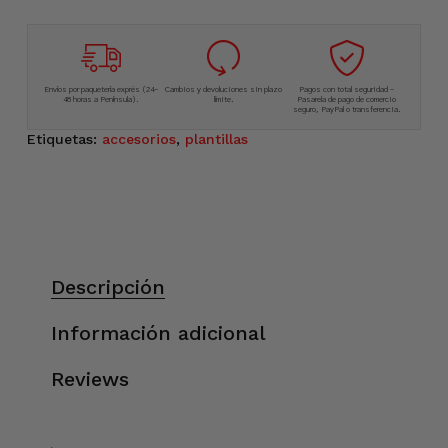
Envíos por paquetería exprés (24-
Cambios y devoluciones sin plazo
Pagos con total seguridad –
48 horas a Península).
límite.
Pasarela de pago de comercio
seguro, PayPal o transferencia.
Etiquetas:
accesorios
,
plantillas
Descripción
Información adicional
Reviews