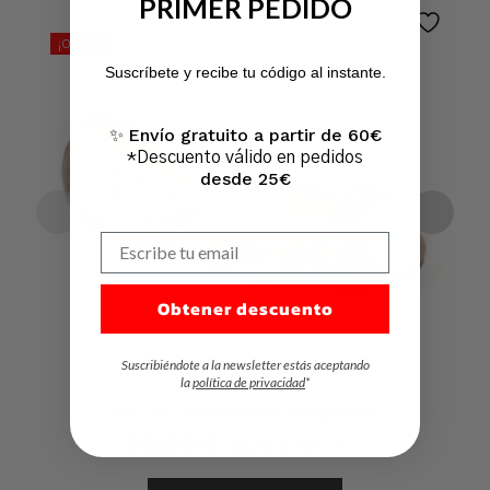
PRIMER PEDIDO
No hay productos en el carrito.
¡Oferta!
Suscríbete y recibe tu código al instante.
Ir A La Tienda
Envío gratuito a partir de 60€
✨
*Descuento válido en pedidos
desde 25€
Escribe tu email
Obtener descuento
Suscribiéndote a la newsletter estás aceptando
la
política de privacidad
*
OUTLET – Manoletina de serraje NIÑA
34,00
€
El
El
18,00
€
IVA Incl.
Precio
Precio
Original
Actual