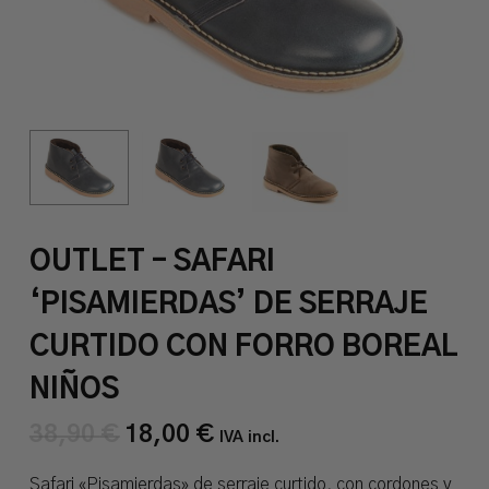
OUTLET – SAFARI
‘PISAMIERDAS’ DE SERRAJE
CURTIDO CON FORRO BOREAL
NIÑOS
38,90
€
18,00
€
El
El
IVA incl.
precio
precio
original
actual
Safari «Pisamierdas» de serraje curtido, con cordones y