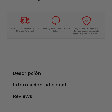
Envíos por paquetería exprés (24-
Cambios y devoluciones sin plazo
Pagos con total seguridad –
48 horas a Península).
límite.
Pasarela de pago de comercio
seguro, PayPal o transferencia.
Descripción
Información adicional
Reviews