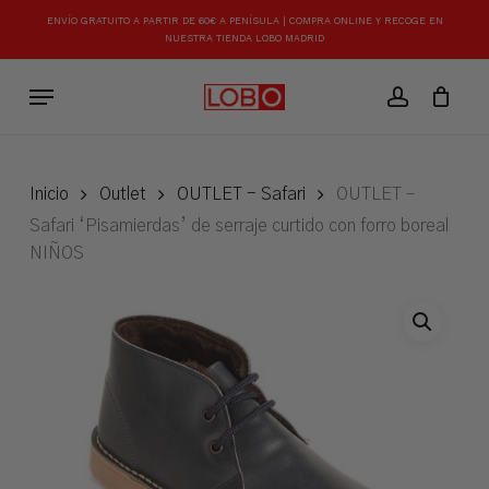
Skip
ENVÍO GRATUITO A PARTIR DE 60€ A PENÍSULA | COMPRA ONLINE Y RECOGE EN
to
NUESTRA TIENDA LOBO MADRID
Close
Carrito
Cart
main
Menu
content
account
Inicio
Outlet
OUTLET - Safari
OUTLET –
Safari ‘Pisamierdas’ de serraje curtido con forro boreal
NIÑOS