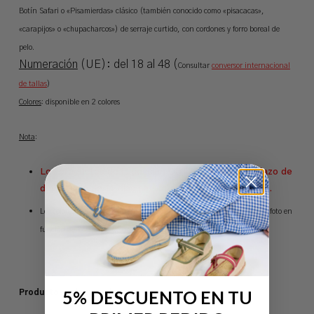
Botín
Safari o «Pisamierdas» clásico
(también conocido como «pisacacas»,
«carapijos» o «chupacharcos»)
de serraje
curtido, con cordones y forro boreal de
pelo.
Numeración
(UE): del 18 al 48 (
Consultar
conversor internacional
de tallas
)
Colores
: disponible en 2 colores
Nota
:
Los productos de la sección OUTLET tienen un plazo de
devolución de 14 días naturales desde su recepción.
Los colores reales pueden sufrir variaciones de tonalidad respecto a la foto en
función de los ajustes de brillo y contraste del monitor.
5% DESCUENTO EN TU
Productos relacionados