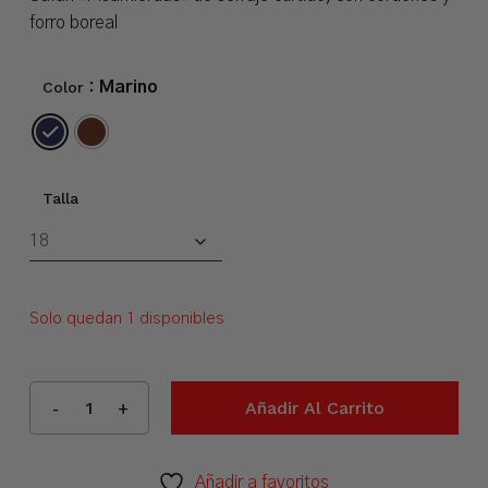
era:
es:
forro boreal
38,90 €.
18,00 €.
Color
: Marino
Talla
Solo quedan 1 disponibles
Añadir Al Carrito
Añadir a favoritos