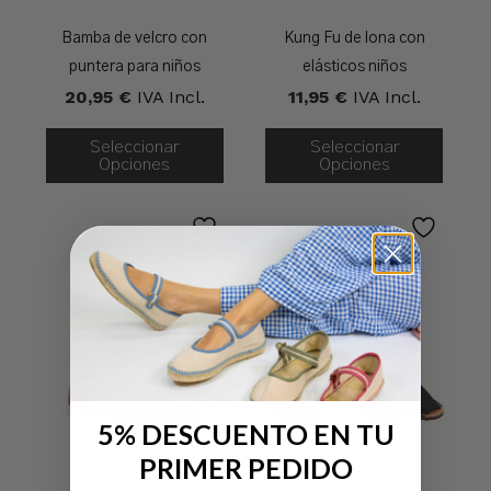
Bamba de velcro con
Kung Fu de lona con
puntera para niños
elásticos niños
20,95
€
IVA Incl.
11,95
€
IVA Incl.
Seleccionar
Seleccionar
Opciones
Opciones
5% DESCUENTO EN TU
PRIMER PEDIDO