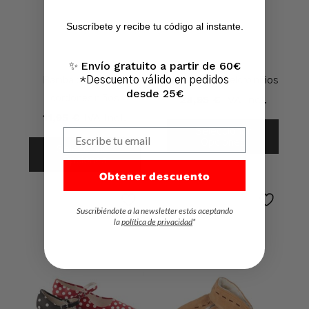
No hay productos en el carrito.
Suscríbete y recibe tu código al instante.
Ir A La Tienda
Envío gratuito a partir de 60€
✨
*Descuento válido en pedidos
Bamba de lona con
Ibicenca con velcro niños
desde 25€
28,95
€
IVA Incl.
cordones niños
11,95
€
IVA Incl.
Seleccionar
Escribe tu email
Opciones
Seleccionar
Opciones
Obtener descuento
Suscribiéndote a la newsletter estás aceptando
la
política de privacidad
*