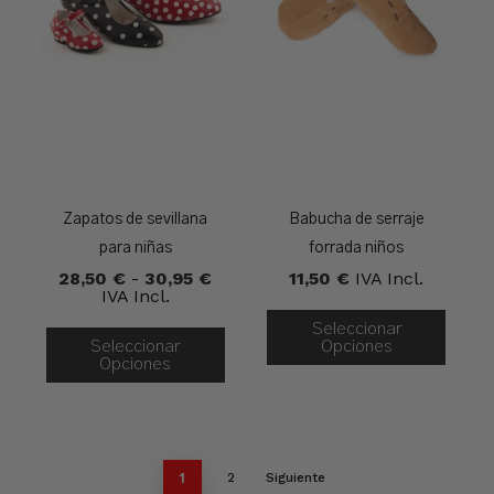
Zapatos de sevillana
Babucha de serraje
para niñas
forrada niños
Rango
28,50
€
-
30,95
€
11,50
€
IVA Incl.
De
IVA Incl.
Precios:
Desde
Seleccionar
Seleccionar
28,50 €
Opciones
Opciones
Hasta
30,95 €
1
2
Siguiente