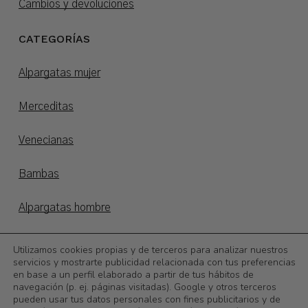
Cambios y devoluciones
CATEGORÍAS
Alpargatas mujer
Merceditas
Venecianas
Bambas
Alpargatas hombre
Alpargatas niños
Utilizamos cookies propias y de terceros para analizar nuestros
servicios y mostrarte publicidad relacionada con tus preferencias
en base a un perfil elaborado a partir de tus hábitos de
Otoño/invierno
navegación (p. ej. páginas visitadas). Google y otros terceros
pueden usar tus datos personales con fines publicitarios y de
©
2026
Calzadoslobo