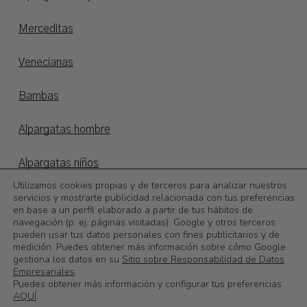
Merceditas
Venecianas
Bambas
Alpargatas hombre
Alpargatas niños
Utilizamos cookies propias y de terceros para analizar nuestros
servicios y mostrarte publicidad relacionada con tus preferencias
Otoño/invierno
en base a un perfil elaborado a partir de tus hábitos de
navegación (p. ej. páginas visitadas). Google y otros terceros
©
2026
Calzadoslobo
pueden usar tus datos personales con fines publicitarios y de
medición. Puedes obtener más información sobre cómo Google
gestiona los datos en su
Sitio sobre Responsabilidad de Datos
0,00
€
Subtotal:
Empresariales
.
Puedes obtener más información y configurar tus preferencias
AQUÍ
.
Ver Carrito
Finalizar Compra