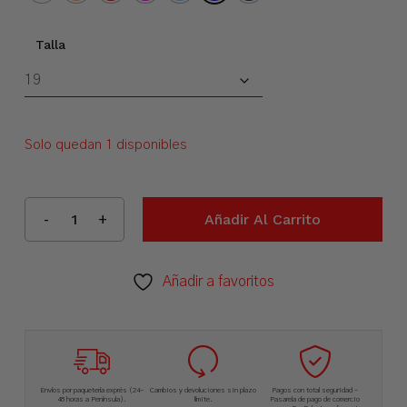
Talla
Solo quedan 1 disponibles
Añadir Al Carrito
Añadir a favoritos
Envíos por paquetería exprés (24-
Cambios y devoluciones sin plazo
Pagos con total seguridad –
48 horas a Península).
límite.
Pasarela de pago de comercio