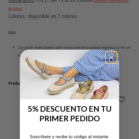
Numeración
(UE): del 19 al 28 (
Consultar
conversor internacional
de tallas
)
Colores: disponible en 7 colores
Nota
:
Los colores reales pueden sufrir variaciones de tonalidad respecto a la foto en
función de los ajustes de brillo y contraste del monitor.
Productos relacionados
5% DESCUENTO EN TU
PRIMER PEDIDO
No hay productos en el carrito.
Suscríbete y recibe tu código al instante.