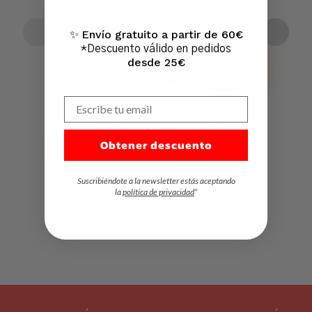
Ir A La Tienda
Envío gratuito a partir de 60€
✨
*Descuento válido en pedidos
desde 25€
Escribe tu email
Obtener descuento
Kung Fu de lona con elásticos niños
11,95
€
IVA Incl.
Suscribiéndote a la newsletter estás aceptando
la
política de privacidad
*
Seleccionar Opciones