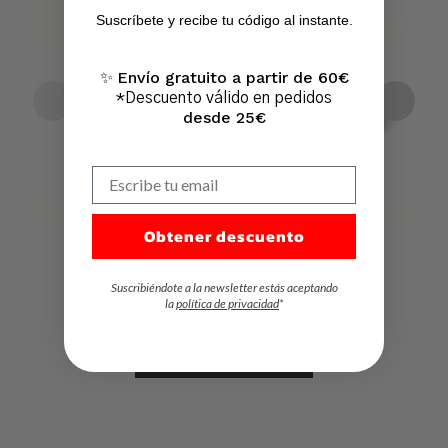
Suscríbete y recibe tu código al instante.
Ir A La Tienda
Envío gratuito a partir de 60€
✨
*Descuento válido en pedidos
desde 25€
Escribe tu email
Obtener descuento
Mercedita de LINO niña
Suscribiéndote a la newsletter estás aceptando
la
política de privacidad
*
20,50
€
IVA Incl.
Seleccionar Opciones