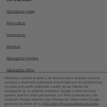
Alpargatas mujer
Merceditas
Venecianas
Bambas
Alpargatas hombre
Alpargatas niños
Utilizamos cookies propias y de terceros para analizar nuestros
Otoño/invierno
servicios y mostrarte publicidad relacionada con tus preferencias
en base a un perfil elaborado a partir de tus hábitos de
navegación (p. ej. páginas visitadas). Google y otros terceros
©
2026
Calzadoslobo
pueden usar tus datos personales con fines publicitarios y de
medición. Puedes obtener más información sobre cómo Google
gestiona los datos en su
Sitio sobre Responsabilidad de Datos
0,00
€
Subtotal: