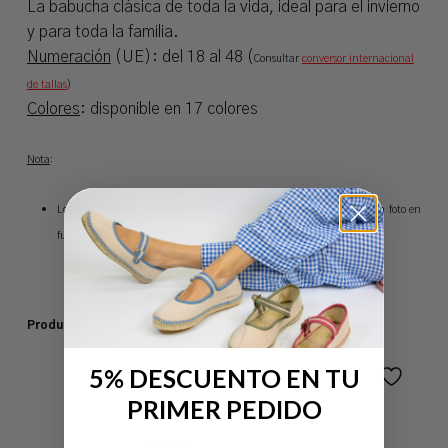
La babucha clásica de toda la vida, ideal para el invierno
y para toda la familia.
Numeración
(UE): del 18 al 48 (
Consultar
conversor internacional
de tallas
)
Colores
: disponible en 17 colores
Nota
:
Los colores reales pueden sufrir variaciones de tonalidad respecto a la foto en
función de los ajustes de brillo y contraste del monitor.
Productos relacionados
5% DESCUENTO EN TU
PRIMER PEDIDO
No hay productos en el carrito.