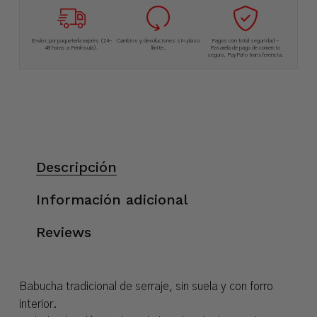
Envíos por paquetería exprés (24-
Cambios y devoluciones sin plazo
Pagos con total seguridad –
48 horas a Península).
límite.
Pasarela de pago de comercio
seguro, PayPal o transferencia.
Descripción
Información adicional
Reviews
Babucha tradicional de serraje, sin suela y con forro
interior.