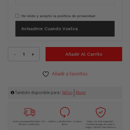
He leído y acepto la
política de privacidad
Avisadme Cuando Vuelva
Añadir Al Carrito
Añadir a favoritos
También disponible para:
Niños
Mujer
Envíos por paquetería exprés (24-
Cambios y devoluciones sin plazo
Pagos con total seguridad –
48 horas a Península).
límite.
Pasarela de pago de comercio
seguro, PayPal o transferencia.