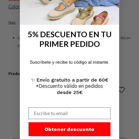
Colores
: disponible en 17 colores
Nota
:
5% DESCUENTO EN TU
Los colores reales pueden sufrir variaciones de tonalidad respecto a la foto en
PRIMER PEDIDO
función de los ajustes de brillo y contraste del monitor.
No hay productos en el carrito.
Suscríbete y recibe tu código al instante.
Ir A La Tienda
Productos relacionados
Envío gratuito a partir de 60€
✨
*Descuento válido en pedidos
desde 25€
Escribe tu email
Obtener descuento