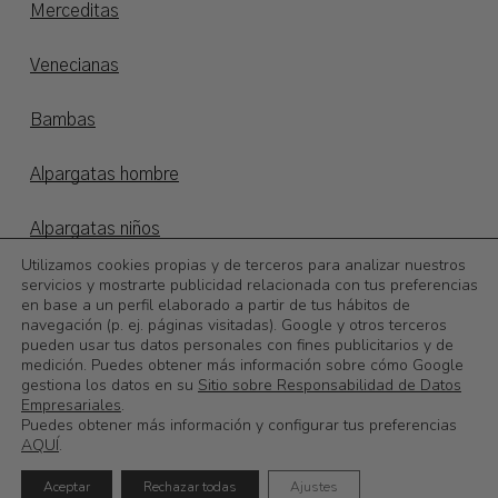
Merceditas
Venecianas
Bambas
Alpargatas hombre
Alpargatas niños
Utilizamos cookies propias y de terceros para analizar nuestros
Otoño/invierno
servicios y mostrarte publicidad relacionada con tus preferencias
en base a un perfil elaborado a partir de tus hábitos de
navegación (p. ej. páginas visitadas). Google y otros terceros
©
2026
Calzadoslobo
pueden usar tus datos personales con fines publicitarios y de
medición. Puedes obtener más información sobre cómo Google
gestiona los datos en su
Sitio sobre Responsabilidad de Datos
0,00
€
Subtotal:
Empresariales
.
Puedes obtener más información y configurar tus preferencias
AQUÍ
.
Ver Carrito
Finalizar Compra
Aceptar
Rechazar todas
Ajustes