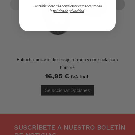
Suscribiéndote a la newsletter estás aceptando
la
política de privacidad
*
Babucha mocasín de serraje forrado y con suela para
hombre
16,95
€
IVA Incl.
Seleccionar Opciones
SUSCRÍBETE A NUESTRO BOLETÍN