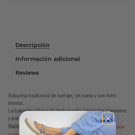
Descripción
Información adicional
Reviews
Babucha tradicional de serraje, sin suela y con forro
interior.
La babucha clásica de toda la vida, ideal para el invierno
y para toda la familia.
Numeración
(UE): del 22 al 48 (
Consultar
conversor internacional
de tallas
)