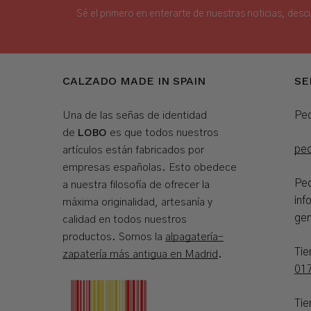
Sé el primero en enterarte de nuestras noticias, desc
CALZADO MADE IN SPAIN
SE
Ped
Una de las señas de identidad
LOBO
de
es que todos nuestros
pe
artículos están fabricados por
empresas españolas. Esto obedece
Ped
a nuestra filosofía de ofrecer la
inf
máxima originalidad, artesanía y
gen
calidad en todos nuestros
productos. Somos la
alpagatería-
Ti
zapatería más antigua en Madrid
.
01
Tie