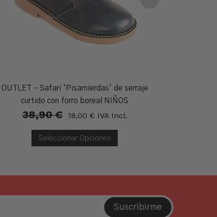
OUTLET – Safari ‘Pisamierdas’ de serraje
OUTLET 
curtido con forro boreal NIÑOS
38,90
€
1
El
El
18,00
€
IVA Incl.
Precio
Precio
Original
Actual
Era:
Es:
Seleccionar Opciones
38,90 €.
18,00 €.
Suscribirme