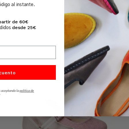
ódigo al instante.
partir de 60€
desde 25€
edidos
foto en función de los ajustes de brillo y contraste del monitor.
cuento
s aceptando la
política de
*