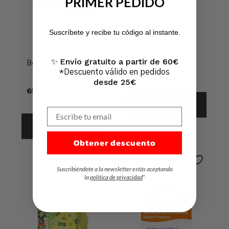
PRIMER PEDIDO
No hay productos en el carrito.
Suscríbete y recibe tu código al instante.
Ir A La Tienda
Envío gratuito a partir de 60€
✨
Boto campero abierto
Taloneras
*Descuento válido en pedidos
1,00
€
IVA Incl.
(306)
desde 25€
Rango
65,00
€
-
85,00
€
De
IVA Incl.
Seleccionar
Precios:
Opciones
Escribe tu email
Desde
Seleccionar
65,00 €
Opciones
Hasta
85,00 €
Obtener descuento
Suscribiéndote a la newsletter estás aceptando
la
política de privacidad
*