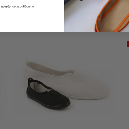
s aceptando la
política de
*