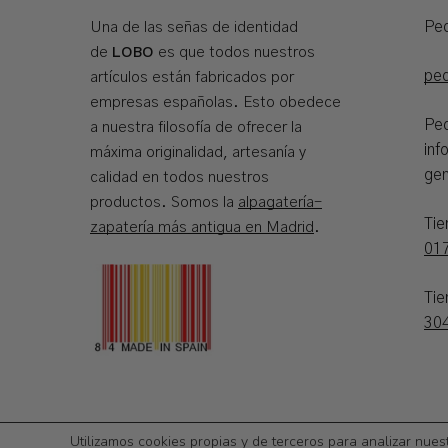
Ped
Una de las señas de identidad
LOBO
de
es que todos nuestros
pe
artículos están fabricados por
empresas españolas. Esto obedece
Ped
a nuestra filosofía de ofrecer la
inf
máxima originalidad, artesanía y
gen
calidad en todos nuestros
productos. Somos la
alpagatería-
Ti
zapatería más antigua en Madrid
.
01
Tie
30
©
2026
Calzadoslobo
Utilizamos cookies propias y de terceros para analizar nues