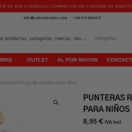
TIR DE 60€ A PENÍSULA | COMPRA ONLINE Y RECOGE EN NUEST
Carrito
info@calzadoslobo.com
+34 913 664 017
MBRE
OUTLET
AL POR MAYOR
CONTAC
nteras rítmicas de antelina para niños
PUNTERAS R
PARA NIÑOS
8,95
€
IVA incl.