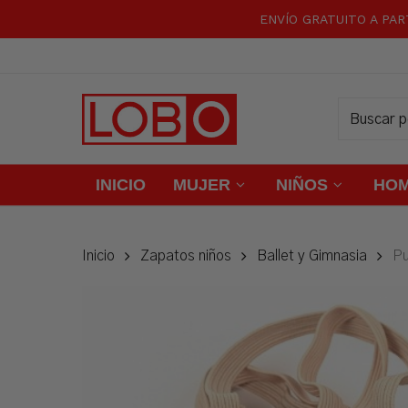
Skip
ENVÍO GRATUITO A PAR
to
main
content
INICIO
MUJER
NIÑOS
HO
Inicio
Zapatos niños
Ballet y Gimnasia
Pu