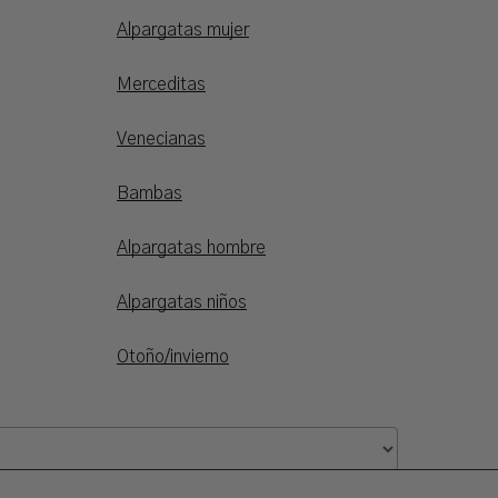
Alpargatas mujer
Merceditas
Venecianas
Bambas
Alpargatas hombre
Alpargatas niños
Otoño/invierno
0,00
€