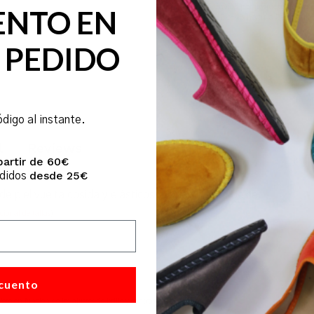
Envíos por paquetería expr
ENTO EN
(24-48 horas a Península)
 PEDIDO
ódigo al instante.
l
Reviews
partir de 60€
desde 25€
edidos
e piel vuelta cosida y elásticos al talón y al empeine.
cional de tallas
)
cuento
foto en función de los ajustes de brillo y contraste del monitor.