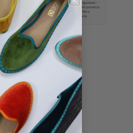
és
Cambios y devoluciones sin
Pagos con total seguridad –
.
plazo límite.
Pasarela de pago de comercio
seguro, PayPal o
transferencia.
No hay productos en el carrito.
Ir A La Tienda