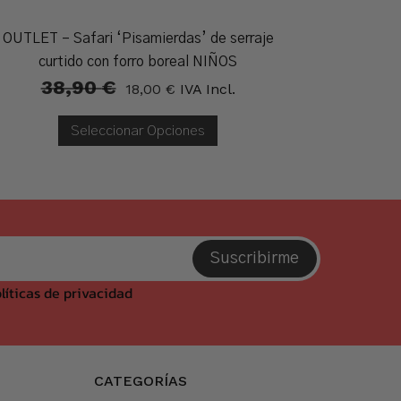
OUTLET – Safari ‘Pisamierdas’ de serraje
Punter
curtido con forro boreal NIÑOS
38,90
€
El
El
18,00
€
IVA Incl.
Precio
Precio
Original
Actual
Era:
Es:
Seleccionar Opciones
38,90 €.
18,00 €.
Suscribirme
líticas de privacidad
CATEGORÍAS