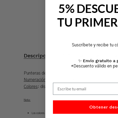
5% DESCU
TU PRIMER
Suscríbete y recibe tu c
Descripción
Información adiciona
Envío gratuito a 
✨
*Descuento válido en p
Punteras de gimnasia rítmica en antelina con suela d
Numeración
(UE): del 24 al 42 (
Consultar
conversor interna
Escribe tu email
Colores
: disponible en color carne.
Nota:
Obtener des
Los colores reales pueden sufrir variaciones de tonalidad respecto a la 