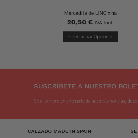
Mercedita de LINO niña
20,50
€
IVA Incl.
Seleccionar Opciones
SUSCRÍBETE A NUESTRO BOLET
Sé el primero en enterarte de nuestras noticias, desc
CALZADO MADE IN SPAIN
SE