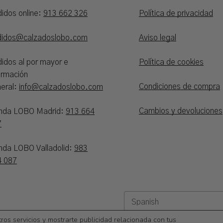
idos online:
913 662 326
Política de privacidad
didos@calzadoslobo.com
Aviso legal
idos al por mayor e
Política de cookies
ormación
Condiciones de compra
eral:
info@calzadoslobo.com
Cambios y devoluciones
enda LOBO Madrid:
913 664
7
nda LOBO Valladolid:
983
4 087
Subtotal:
tros servicios y mostrarte publicidad relacionada con tus