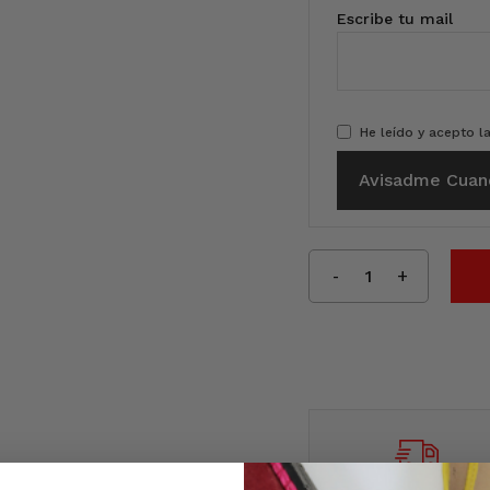
Escribe tu mail
He leído y acepto l
Avisadme Cuan