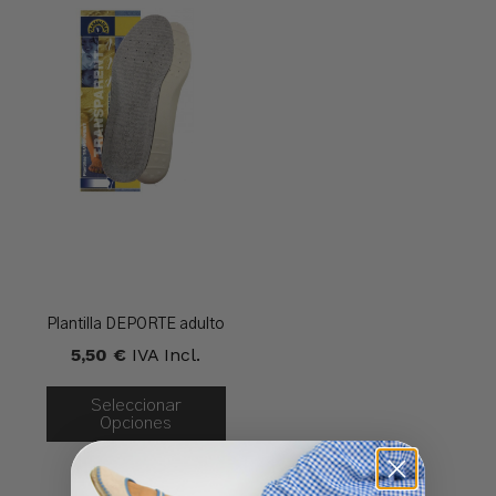
Plantilla DEPORTE adulto
5,50
€
IVA Incl.
Seleccionar
Opciones