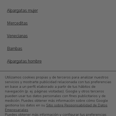
Alpargatas mujer
Merceditas
Venecianas
Bambas
Alpargatas hombre
Alpargatas niños
Utilizamos cookies propias y de terceros para analizar nuestros
servicios y mostrarte publicidad relacionada con tus preferencias
en base a un perfil elaborado a partir de tus hábitos de
Otoño/invierno
navegación (p. ej. páginas visitadas). Google y otros terceros
pueden usar tus datos personales con fines publicitarios y de
©
2026
Calzadoslobo
medición. Puedes obtener más información sobre cómo Google
gestiona los datos en su
Sitio sobre Responsabilidad de Datos
Subtotal:
0,00
€
Empresariales
.
Puedes obtener más información y configurar tus preferencias