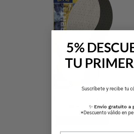
5% DESCU
TU PRIMER
Suscríbete y recibe tu c
Plantilla CARBONO adulto
Envío gratuito a 
✨
1,95
€
IVA Incl.
*Descuento válido en p
Seleccionar Opciones
Escribe tu email