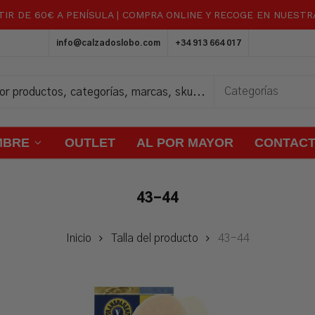
TIR DE 60€ A PENÍSULA | COMPRA ONLINE Y RECOGE EN NUEST
Carrito
info@calzadoslobo.com
+34 913 664 017
MBRE
OUTLET
AL POR MAYOR
CONTAC
43-44
Inicio
Talla del producto
43-44