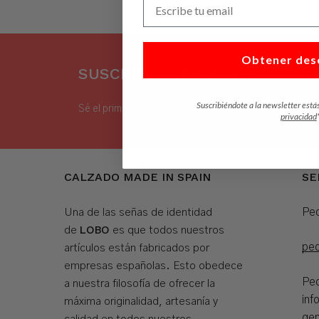
Obtener des
SUSCRÍBETE A NUESTRO BOLET
Suscribiéndote a la newsletter está
Sé el primero en enterarte de nuestras noticias, desc
privacidad
CALZADO MADE IN SPAIN
SE
Ped
Una de las señas de identidad
LOBO
de
es que todos nuestros
pe
artículos están fabricados por
empresas españolas. Esto obedece
Ped
a nuestra filosofía de ofrecer la
inf
máxima originalidad, artesanía y
gen