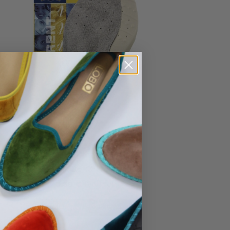
No hay productos en el carrito.
Plantilla DEPORTE adulto
5,50
€
IVA Incl.
Ir A La Tienda
Seleccionar Opciones