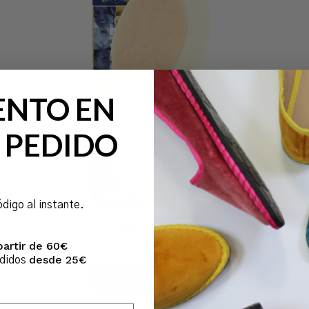
ENTO EN
 PEDIDO
ódigo al instante.
Plantilla LANA adulto
partir de 60€
3,25
€
IVA Incl.
desde 25€
edidos
Seleccionar Opciones