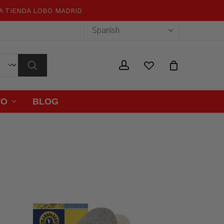
RA TIENDA LOBO MADRID
Close
Cart
wishlist
account
TO
BLOG