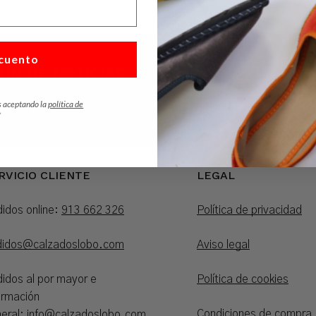
cuento
ÍN DE NOTICIAS
He leído y acepto las po
s aceptando la
política de
uentos y ofertas.
*
RVICIO CLIENTE
LEGAL
idos online:
913 662 326
Política de privacidad
didos@calzadoslobo.com
Aviso legal
idos al por mayor e
Política de cookies
ormación
Condiciones de compra
eral:
info@calzadoslobo.com