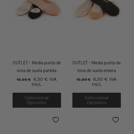
OUTLET – Media punta de
OUTLET – Media punta de
lona de suela partida
lona de suela entera
El
El
El
El
6,50
€
IVA
6,50
€
IVA
15,00
€
15,00
€
Precio
Precio
Precio
Precio
Incl.
Incl.
Original
Actual
Original
Actual
Era:
Es:
Era:
Es:
15,00 €.
6,50 €.
15,00 €.
6,50 €.
Seleccionar
Seleccionar
Opciones
Opciones