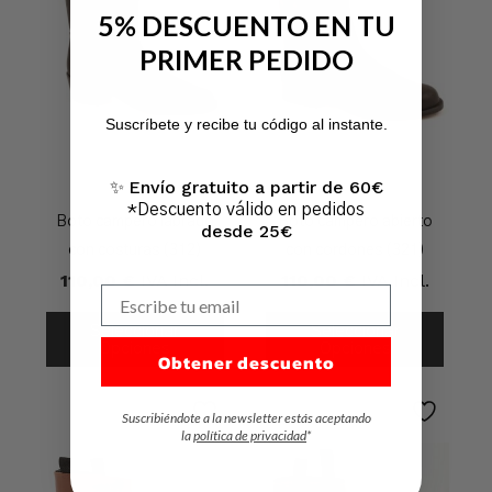
5% DESCUENTO EN TU
PRIMER PEDIDO
No hay productos en el carrito.
Suscríbete y recibe tu código al instante.
Ir A La Tienda
Envío gratuito a partir de 60€
✨
*Descuento válido en pedidos
Boto campero labrado
Boto campero abierto
desde 25€
con costuras (312)
con cordones (321)
110,00
€
IVA Incl.
110,00
€
IVA Incl.
Escribe tu email
Seleccionar
Seleccionar
Opciones
Opciones
Obtener descuento
Suscribiéndote a la newsletter estás aceptando
la
política de privacidad
*