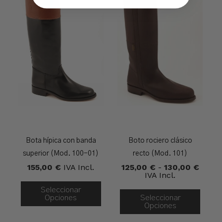
Bota hípica con banda
Boto rociero clásico
superior (Mod. 100-01)
recto (Mod. 101)
Rango
155,00
€
IVA Incl.
125,00
€
-
130,00
€
De
IVA Incl.
Precio
Seleccionar
Desde
Opciones
Seleccionar
125,0
Opciones
Hasta
130,0