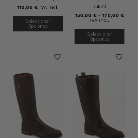
110,00
€
IVA Incl.
Dublín)
Rang
150,00
€
-
170,00
€
De
IVA Incl.
Seleccionar
Precio
Opciones
Desd
Seleccionar
150,0
Opciones
Hasta
170,0