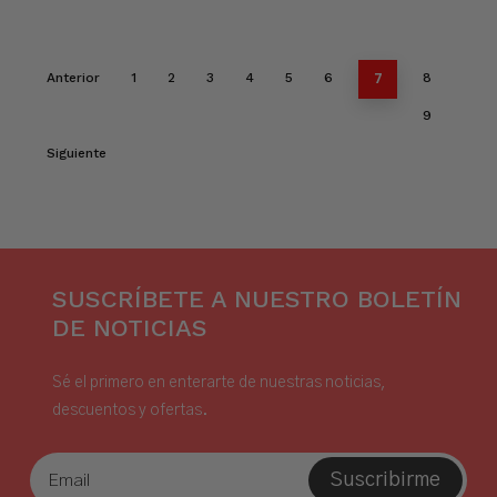
7
Anterior
1
2
3
4
5
6
8
9
Siguiente
SUSCRÍBETE A NUESTRO BOLETÍN
DE NOTICIAS
Sé el primero en enterarte de nuestras noticias,
descuentos y ofertas.
Suscribirme