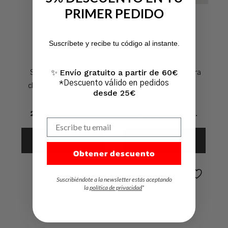
PRIMER PEDIDO
No hay productos en el carrito.
Suscríbete y recibe tu código al instante.
Ir A La Tienda
Envío gratuito a partir de 60€
✨
Safari ‘Pisamierdas’
Zueco de inverno para
*Descuento válido en pedidos
clásico con cordones
mujer con FORRO
desde 25€
mujer
BOREAL
29,50
€
IVA Incl.
44,50
€
IVA Incl.
Escribe tu email
Seleccionar
Seleccionar
Opciones
Opciones
Obtener descuento
Suscribiéndote a la newsletter estás aceptando
la
política de privacidad
*