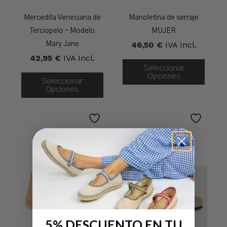
Mercedita Veneciana de
Manoletina de serraje
Terciopelo – Modelo
MUJER
46,50
€
IVA Incl.
Mary Jane
42,95
€
IVA Incl.
Seleccionar
Opciones
Seleccionar
Opciones
5% DESCUENTO EN TU