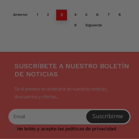
3
Anterior
1
2
4
5
6
7
8
9
Siguiente
SUSCRÍBETE A NUESTRO BOLETÍN
DE NOTICIAS
Sé el primero en enterarte de nuestras noticias,
descuentos y ofertas.
Suscribirme
He leído y acepto las políticas de privacidad