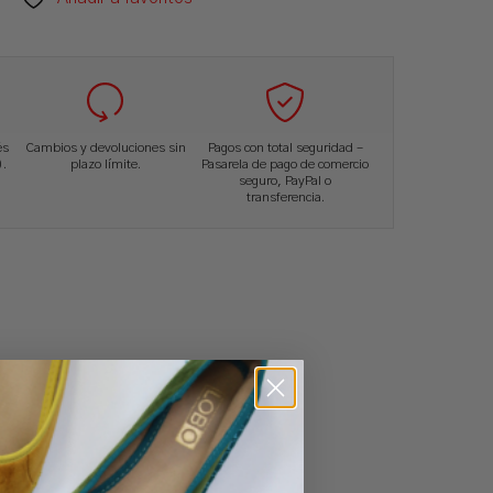
és
Cambios y devoluciones sin
Pagos con total seguridad –
.
plazo límite.
Pasarela de pago de comercio
seguro, PayPal o
transferencia.