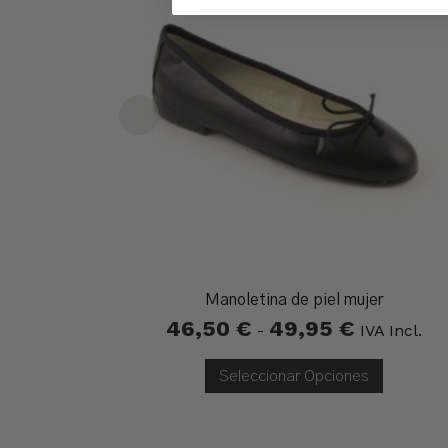
Manoletina de piel mujer
46,50
€
49,95
€
Rango
-
IVA Incl.
De
Precios:
Desde
Seleccionar Opciones
46,50 €
Hasta
49,95 €