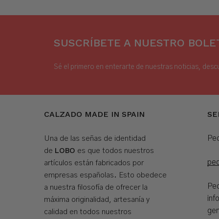
SUSCRÍBETE A NUESTRO BOLET
Sé el primero en enterarte de nuestras noticias, desc
CALZADO MADE IN SPAIN
SE
Ped
Una de las señas de identidad
LOBO
de
es que todos nuestros
pe
artículos están fabricados por
empresas españolas. Esto obedece
Ped
a nuestra filosofía de ofrecer la
inf
máxima originalidad, artesanía y
gen
calidad en todos nuestros