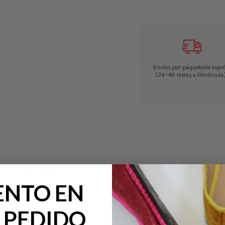
Envíos por paquetería expr
(24-48 horas a Península)
l
Reviews
ENTO EN
 goma.
 PEDIDO
cional de tallas
)