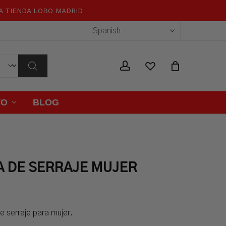
RA TIENDA LOBO MADRID
Close
Cart
wishlist
account
TO
BLOG
 DE SERRAJE MUJER
de serraje para mujer.