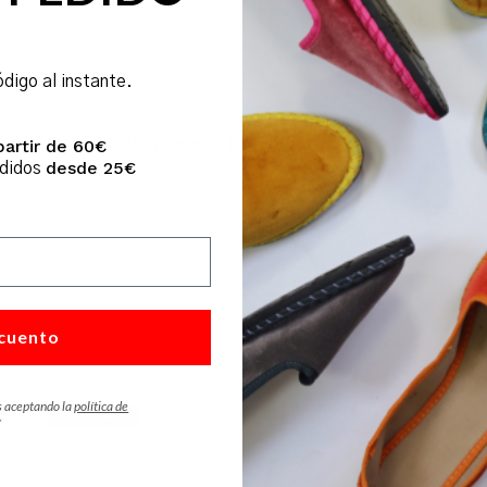
elo.
ódigo al instante.
coger una talla menor a la habitual.
partir de 60€
desde 25€
edidos
foto en función de los ajustes de brillo y contraste del monitor.
cuento
s aceptando la
política de
DESTACADO
*