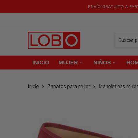
Skip
ENVÍO GRATUITO A PAR
to
main
content
INICIO
MUJER
NIÑOS
HO
Inicio
Zapatos para mujer
Manoletinas mujer