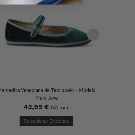
ercedita Veneciana de Terciopelo – Modelo
Manolet
25
Mary Jane
42,95
€
IVA Incl.
Seleccionar Opciones