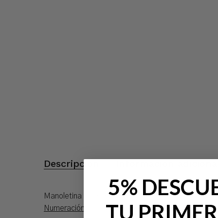
Descripción
Información adiciona
5% DESCU
Manoletina o bailarina plana de ante con suela de
TU PRIMER
Numeración
(UE): del 35 al 42 (
Consultar
conversor interna