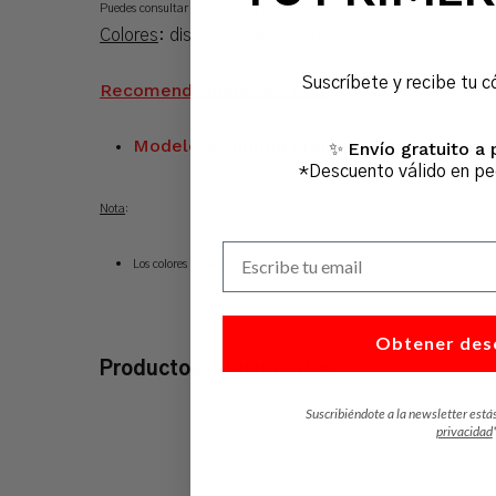
Puedes consultar más abajo la tabla guía de tallas y medidas para este mod
Colores
: disponible en 7 colores
Suscríbete y recibe tu c
Recomendaciones de talla:
Modelo de horma grande. Se recomienda es
Envío gratuito a 
✨
*Descuento válido en p
Nota
:
Escribe tu email
Los colores reales pueden sufrir variaciones de tonalidad respecto a la 
Obtener des
Productos relacionados
Suscribiéndote a la newsletter está
privacidad