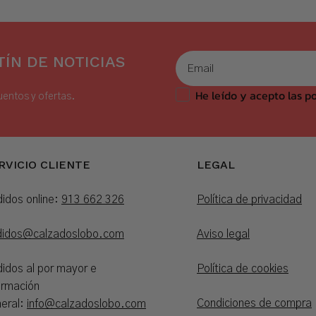
ÍN DE NOTICIAS
He leído y acepto las po
uentos y ofertas.
RVICIO CLIENTE
LEGAL
idos online:
913 662 326
Política de privacidad
didos@calzadoslobo.com
Aviso legal
idos al por mayor e
Política de cookies
ormación
Condiciones de compra
eral:
info@calzadoslobo.com