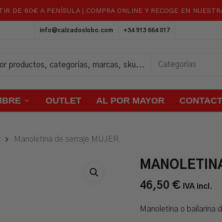
TIR DE 60€ A PENÍSULA | COMPRA ONLINE Y RECOGE EN NUEST
Carrito
info@calzadoslobo.com
+34 913 664 017
MBRE
OUTLET
AL POR MAYOR
CONTAC
Manoletina de serraje MUJER
MANOLETINA
46,50
€
IVA incl.
Manoletina o bailarina 