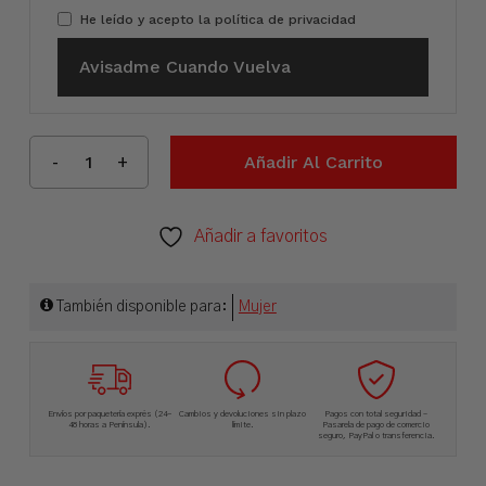
He leído y acepto la
política de privacidad
Avisadme Cuando Vuelva
Añadir Al Carrito
Añadir a favoritos
También disponible para:
Mujer
Envíos por paquetería exprés (24-
Cambios y devoluciones sin plazo
Pagos con total seguridad –
48 horas a Península).
límite.
Pasarela de pago de comercio
seguro, PayPal o transferencia.