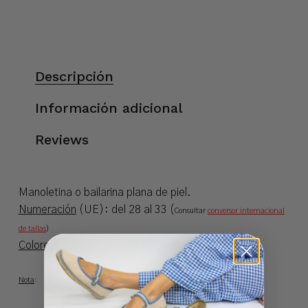
Descripción
Información adicional
Reviews
Manoletina o bailarina plana de piel.
Numeración
(UE): del 28 al 33 (
Consultar
conversor internacional
de tallas
)
Colores
: disponible en 21 colores.
Nota
: