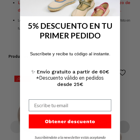
Los productos de la sección OUTLET tienen un plazo de
devolución de 14 días naturales desde su recepción.
Los colores reales pueden sufrir variaciones de tonalidad respecto a la foto en
5% DESCUENTO EN TU
función de los ajustes de brillo y contraste del monitor.
PRIMER PEDIDO
No hay productos en el carrito.
Suscríbete y recibe tu código al instante.
Productos relacionados
Ir A La Tienda
Envío gratuito a partir de 60€
✨
*Descuento válido en pedidos
¡Oferta!
desde 25€
Escribe tu email
Obtener descuento
Suscribiéndote a la newsletter estás aceptando