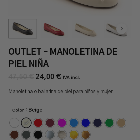
OUTLET – MANOLETINA DE
PIEL NIÑA
47,50
€
24,00
€
El
El
IVA incl.
precio
precio
original
actual
Manoletina o bailarina de piel para niños y mujer
era:
es:
47,50 €.
24,00 €.
Color
: Beige