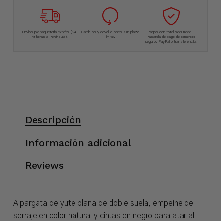
Envíos por paquetería exprés (24-
Cambios y devoluciones sin plazo
Pagos con total seguridad –
48 horas a Península).
límite.
Pasarela de pago de comercio
seguro, PayPal o transferencia.
Descripción
Información adicional
Reviews
Alpargata de yute plana de doble suela, empeine de
serraje en color natural y cintas en negro para atar al