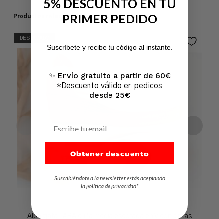
5% DESCUENTO EN TU
PRIMER PEDIDO
Productos relacionados
No hay productos en el carrito.
DESTACADO
Suscríbete y recibe tu código al instante.
Ir A La Tienda
Envío gratuito a partir de 60€
✨
*Descuento válido en pedidos
desde 25€
Escribe tu email
Obtener descuento
Suscribiéndote a la newsletter estás aceptando
la
política de privacidad
*
Alpargata TARA cuña media escotada en V con cintas