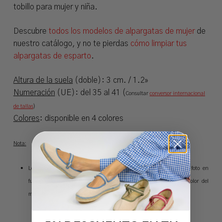
tobillo para mujer y niña.
Descubre
todos los modelos de alpargatas de mujer
de
nuestro catálogo, y no te pierdas
cómo limpiar tus
alpargatas de esparto
.
Altura de la suela
(doble): 3 cm. / 1.2»
Numeración
(UE): del 35 al 41 (
Consultar
conversor internacional
de tallas
)
Colores
: disponible en 4 colores
Nota:
Los
colores pueden sufrir variaciones de tonalidad respecto a la foto en
función del fabricante así como de los ajustes de resolución y color del
monitor.