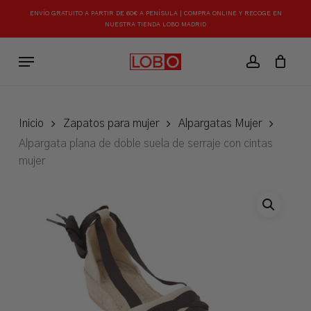
Skip
ENVÍO GRATUITO A PARTIR DE 60€ A PENÍSULA | COMPRA ONLINE Y RECOGE EN
to
NUESTRA TIENDA LOBO MADRID
Close
Carrito
Cart
main
Menu
content
account
Inicio
Zapatos para mujer
Alpargatas Mujer
Alpargata plana de doble suela de serraje con cintas
mujer