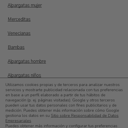
Alpargatas mujer
Merceditas
Venecianas
Bambas
Alpargatas hombre
Alpargatas niños
Utilizamos cookies propias y de terceros para analizar nuestros
Otoño/invierno
servicios y mostrarte publicidad relacionada con tus preferencias
en base a un perfil elaborado a partir de tus hábitos de
navegación (p. ej. páginas visitadas). Google y otros terceros
©
2026
Calzadoslobo
pueden usar tus datos personales con fines publicitarios y de
medición. Puedes obtener más información sobre cómo Google
gestiona los datos en su
Sitio sobre Responsabilidad de Datos
0,00
€
Subtotal:
Empresariales
.
Puedes obtener más información y configurar tus preferencias