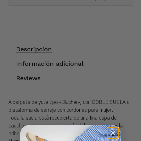
Descripción
Información adicional
Reviews
Alpargata de yute tipo «Blucher», con DOBLE SUELA o
plataforma de serraje con cordones para mujer.
Toda la suela está recubierta de una fina capa de
caucho para alargar la duración del yute y mejorar la
adherencia.