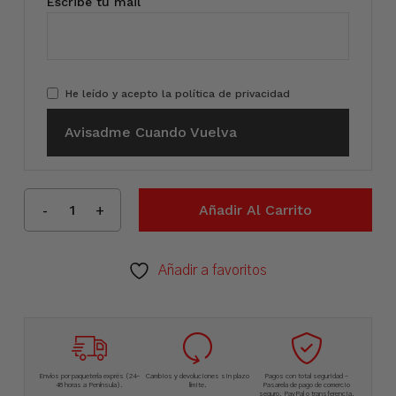
Escribe tu mail
He leído y acepto la
política de privacidad
Avisadme Cuando Vuelva
Añadir Al Carrito
Añadir a favoritos
Envíos por paquetería exprés (24-
Cambios y devoluciones sin plazo
Pagos con total seguridad –
48 horas a Península).
límite.
Pasarela de pago de comercio
seguro, PayPal o transferencia.