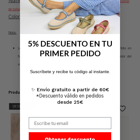
Numeración
(UE): del 35 al 41 (
Consultar
conversor internacional
de tallas
)
Colores
: disponible en 4 colores
Nota:
5% DESCUENTO EN TU
L
os colores pueden sufrir variaciones de tonalidad respecto a la foto en
PRIMER PEDIDO
función del fabricante así como de los ajustes de resolución y color del
No hay productos en el carrito.
monitor.
Suscríbete y recibe tu código al instante.
Ir A La Tienda
Envío gratuito a partir de 60€
✨
Productos relacionados
*Descuento válido en pedidos
desde 25€
DESTACADO
Escribe tu email
Obtener descuento