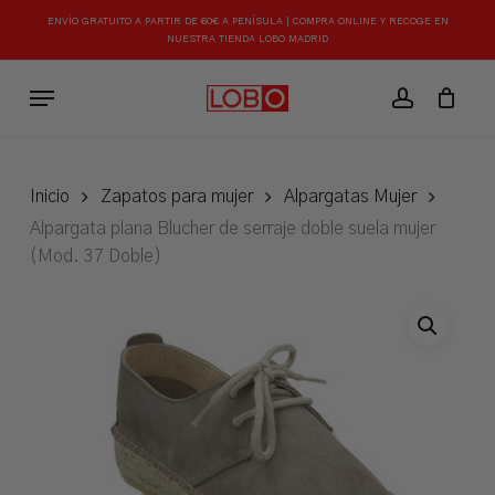
Skip
ENVÍO GRATUITO A PARTIR DE 60€ A PENÍSULA | COMPRA ONLINE Y RECOGE EN
to
NUESTRA TIENDA LOBO MADRID
Close
Carrito
Cart
main
Menu
content
account
Inicio
Zapatos para mujer
Alpargatas Mujer
Alpargata plana Blucher de serraje doble suela mujer
(Mod. 37 Doble)