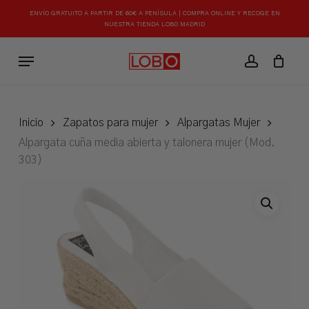
Skip
ENVÍO GRATUITO A PARTIR DE 60€ A PENÍSULA | COMPRA ONLINE Y RECOGE EN
to
NUESTRA TIENDA LOBO MADRID
Close
Carrito
Cart
main
Menu
content
account
Inicio
Zapatos para mujer
Alpargatas Mujer
Alpargata cuña media abierta y talonera mujer (Mod.
303)