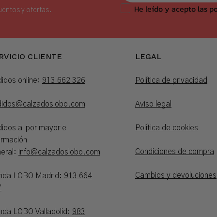
He leído y acepto las po
uentos y ofertas.
RVICIO CLIENTE
LEGAL
idos online:
913 662 326
Política de privacidad
didos@calzadoslobo.com
Aviso legal
idos al por mayor e
Política de cookies
ormación
Condiciones de compra
eral:
info@calzadoslobo.com
Cambios y devoluciones
enda LOBO Madrid:
913 664
7
nda LOBO Valladolid:
983