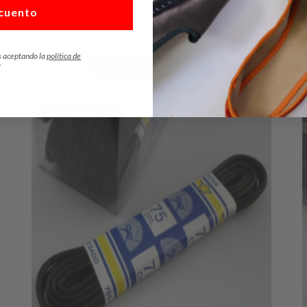
cuento
Cordones de colores Safari
1,50
€
IVA Incl.
s aceptando la
política de
Seleccionar Opciones
*