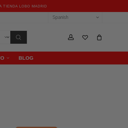
RA TIENDA LOBO MADRID
Close
Cart
wishlist
account
TO
BLOG