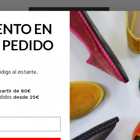
5,50
€
Añadir Al Carrito
IVA Incl.
ENTO EN
 PEDIDO
ódigo al instante.
partir de 60€
desde 25€
edidos