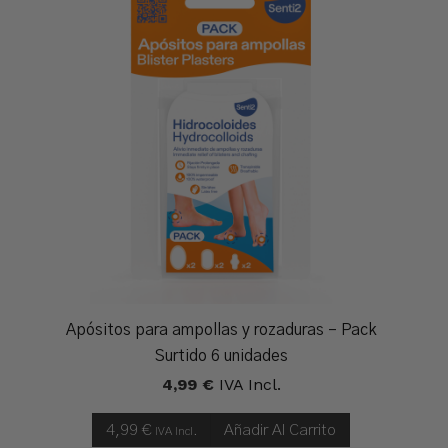
Apósitos para ampollas y rozaduras – Pack
Surtido 6 unidades
4,99
€
IVA Incl.
4,99
€
Añadir Al Carrito
IVA Incl.