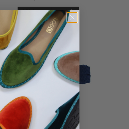
4,50
€
Leer Más
IVA Incl.
No hay productos en el carrito.
Ir A La Tienda