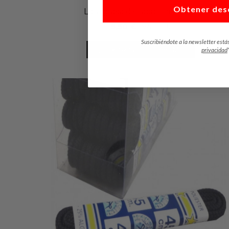
Obtener des
Lata grasa de caballo mediana
5,50
€
IVA Incl.
Suscribiéndote a la newsletter está
5,50
€
Leer Más
privacidad
IVA Incl.