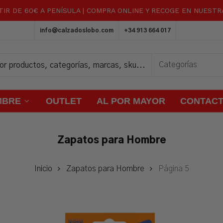
TIR DE 60€ A PENÍSULA | COMPRA ONLINE Y RECOGE EN NUEST
Carrito
info@calzadoslobo.com
+34 913 664 017
MBRE
OUTLET
AL POR MAYOR
CONTAC
Zapatos para Hombre
Inicio
Zapatos para Hombre
Página 5