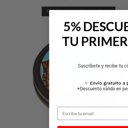
3,95
€
Añadir Al Carrito
IVA Incl.
5% DESCU
TU PRIMER
Suscríbete y recibe tu c
Envío gratuito a 
✨
*Descuento válido en p
Escribe tu email