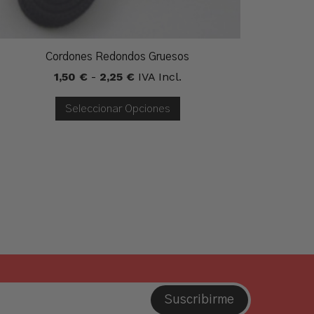
Cordones Redondos Gruesos
Rango
1,50
€
-
2,25
€
IVA Incl.
De
Precios:
Seleccionar Opciones
Desde
1,50 €
Hasta
2,25 €
Suscribirme