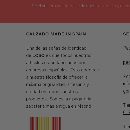
Sé el primero en enterarte de nuestras noticias, desc
CALZADO MADE IN SPAIN
SE
Ped
Una de las señas de identidad
LOBO
de
es que todos nuestros
pe
artículos están fabricados por
empresas españolas. Esto obedece
Ped
a nuestra filosofía de ofrecer la
inf
máxima originalidad, artesanía y
gen
calidad en todos nuestros
productos. Somos la
alpagatería-
Ti
zapatería más antigua en Madrid
.
01
Tie