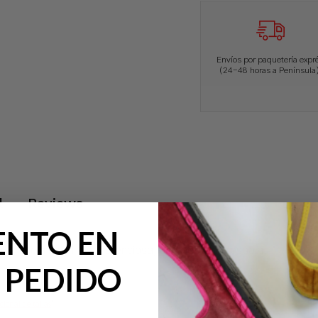
Envíos por paquetería expr
(24-48 horas a Península)
l
Reviews
ENTO EN
re. Suela muy ligera, silenciosa, cómoda y no resbala.
 PEDIDO
cional de tallas
)