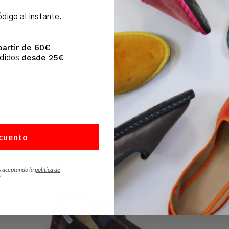
ódigo al instante.
partir de 60€
desde 25€
edidos
foto en función de los ajustes de brillo y contraste del monitor.
cuento
s aceptando la
política de
*