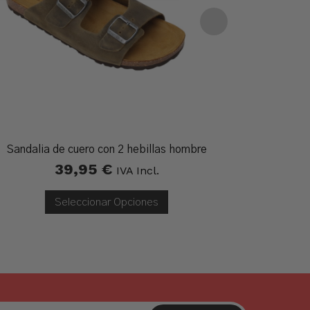
Sandalia de cuero con 2 hebillas hombre
Zapa
39,95
€
IVA Incl.
Seleccionar Opciones