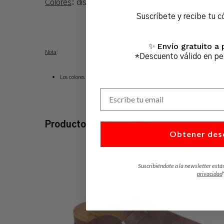
Colores
: disponible en 3 colores
Suscríbete y recibe tu c
Envío gratuito a 
✨
Nota
:
*Descuento válido en p
Los colores reales pueden sufrir variaciones de tonalidad respecto a la 
Escribe tu email
Productos relacionados
Obtener des
Suscribiéndote a la newsletter está
privacidad