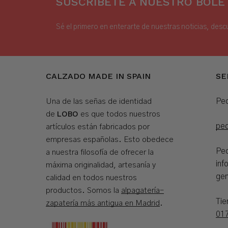
SUSCRÍBETE A NUESTRO BOLET
Sé el primero en enterarte de nuestras noticias, desc
CALZADO MADE IN SPAIN
SE
Ped
Una de las señas de identidad
LOBO
de
es que todos nuestros
pe
artículos están fabricados por
empresas españolas. Esto obedece
Ped
a nuestra filosofía de ofrecer la
inf
máxima originalidad, artesanía y
gen
calidad en todos nuestros
productos. Somos la
alpagatería-
Ti
zapatería más antigua en Madrid
.
01