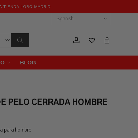
RA TIENDA LOBO MADRID
Close
Cart
wishlist
account
TO
BLOG
DE PELO CERRADA HOMBRE
ada para hombre