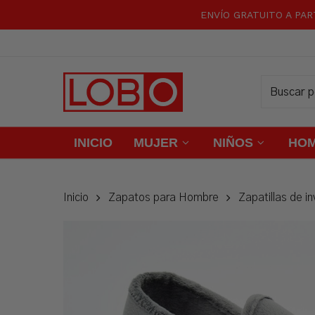
Skip
ENVÍO GRATUITO A PAR
to
main
content
INICIO
MUJER
NIÑOS
HO
Inicio
Zapatos para Hombre
Zapatillas de in