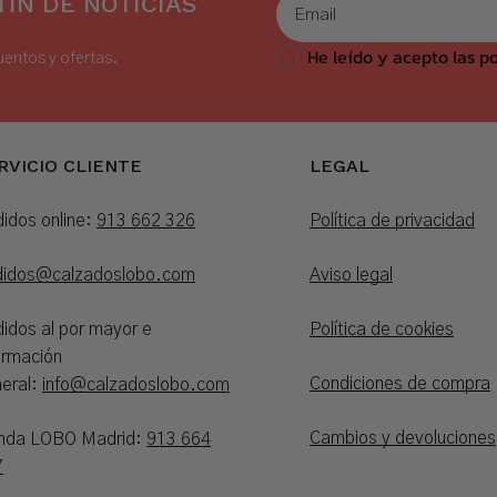
ÍN DE NOTICIAS
He leído y acepto las po
uentos y ofertas.
RVICIO CLIENTE
LEGAL
idos online:
913 662 326
Política de privacidad
didos@calzadoslobo.com
Aviso legal
idos al por mayor e
Política de cookies
ormación
Condiciones de compra
eral:
info@calzadoslobo.com
Cambios y devoluciones
enda LOBO Madrid:
913 664
7