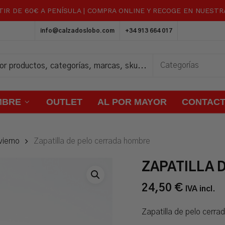
TIR DE 60€ A PENÍSULA | COMPRA ONLINE Y RECOGE EN NUEST
Carrito
info@calzadoslobo.com
+34 913 664 017
MBRE
OUTLET
AL POR MAYOR
CONTAC
vierno
Zapatilla de pelo cerrada hombre
ZAPATILLA 
24,50
€
IVA incl.
Zapatilla de pelo cerr