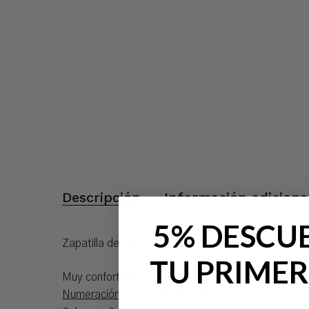
Descripción
Información adiciona
5% DESCU
Zapatilla de pelo suapel forrada cerrada para homb
TU PRIMER
Muy confortable y calentita, ideal para el invierno.
Numeración
(UE): del 39 al 46 (
Consultar
conversor interna