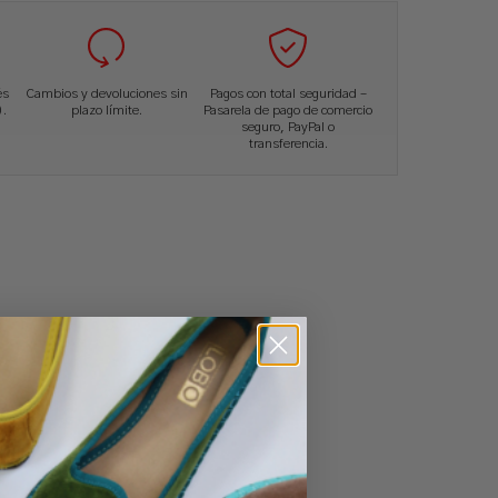
és
Cambios y devoluciones sin
Pagos con total seguridad –
.
plazo límite.
Pasarela de pago de comercio
seguro, PayPal o
transferencia.