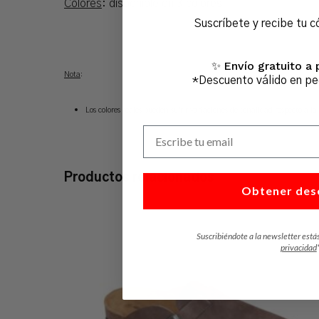
Colores
: disponible en 3 colores
Suscríbete y recibe tu c
Envío gratuito a 
✨
Nota
:
*Descuento válido en p
Los colores reales pueden sufrir variaciones de tonalidad respecto a la 
Escribe tu email
Productos relacionados
Obtener des
Suscribiéndote a la newsletter está
privacidad