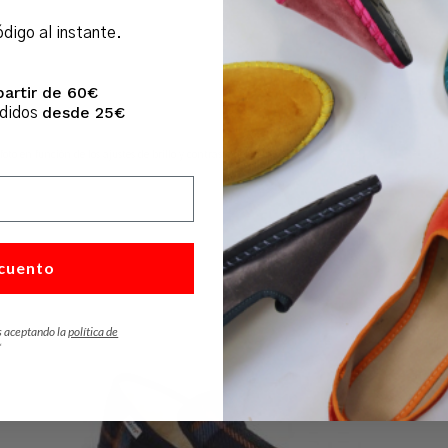
ódigo al instante.
partir de 60€
desde 25€
edidos
foto en función de los ajustes de brillo y contraste del monitor.
cuento
s aceptando la
política de
*