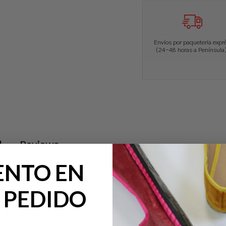
Envíos por paquetería expr
(24-48 horas a Península)
l
Reviews
ENTO EN
re. Suela muy ligera, silenciosa, cómoda y no resbala.
 PEDIDO
cional de tallas
)