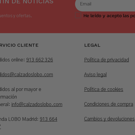
ÍN DE NOTICIAS
He leído y acepto las po
uentos y ofertas.
RVICIO CLIENTE
LEGAL
idos online:
913 662 326
Política de privacidad
didos@calzadoslobo.com
Aviso legal
idos al por mayor e
Política de cookies
ormación
Condiciones de compra
eral:
info@calzadoslobo.com
Cambios y devoluciones
enda LOBO Madrid:
913 664
7