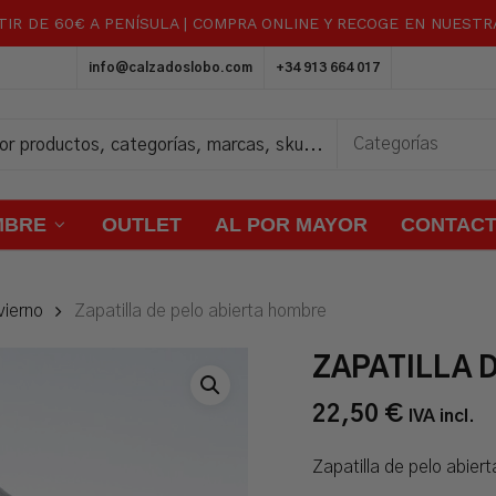
TIR DE 60€ A PENÍSULA | COMPRA ONLINE Y RECOGE EN NUEST
Carrito
info@calzadoslobo.com
+34 913 664 017
MBRE
OUTLET
AL POR MAYOR
CONTAC
vierno
Zapatilla de pelo abierta hombre
ZAPATILLA 
22,50
€
IVA incl.
Zapatilla de pelo abier