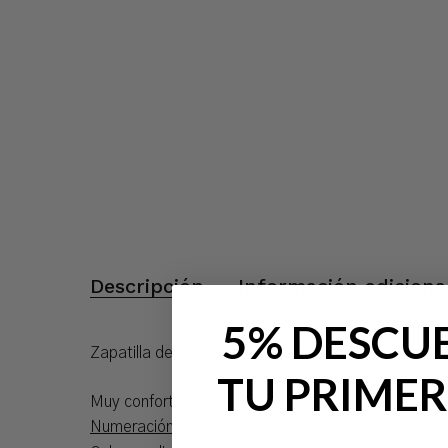
Descripción
Información adiciona
5% DESCU
Zapatilla de pelo suapel forrada abierta para homb
TU PRIMER
Muy confortable y calentita, ideal para el invierno.
Numeración
(UE): del 39 al 46 (
Consultar
conversor interna