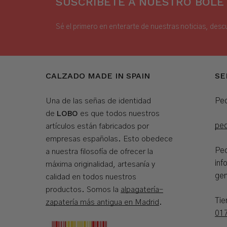
SUSCRÍBETE A NUESTRO BOLET
Sé el primero en enterarte de nuestras noticias, desc
CALZADO MADE IN SPAIN
SE
Ped
Una de las señas de identidad
LOBO
de
es que todos nuestros
pe
artículos están fabricados por
empresas españolas. Esto obedece
Ped
a nuestra filosofía de ofrecer la
inf
máxima originalidad, artesanía y
gen
calidad en todos nuestros
productos. Somos la
alpagatería-
Ti
zapatería más antigua en Madrid
.
01