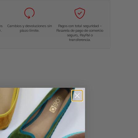
és
Cambios y devoluciones sin
Pagos con total seguridad –
.
plazo límite.
Pasarela de pago de comercio
seguro, PayPal o
transferencia.