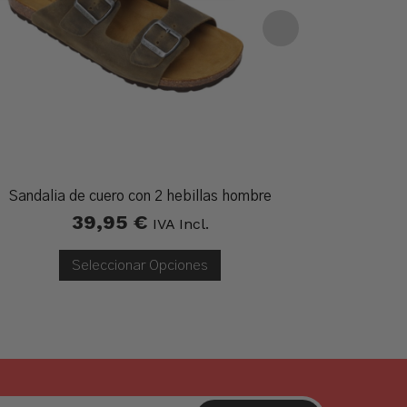
Sandalia de cuero con 2 hebillas hombre
Zapa
39,95
€
IVA Incl.
Seleccionar Opciones