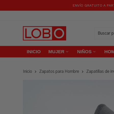
Skip
ENVÍO GRATUITO A PAR
to
main
content
INICIO
MUJER
NIÑOS
HO
Inicio
Zapatos para Hombre
Zapatillas de in