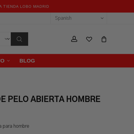
RA TIENDA LOBO MADRID
Close
Cart
wishlist
account
TO
BLOG
DE PELO ABIERTA HOMBRE
ta para hombre