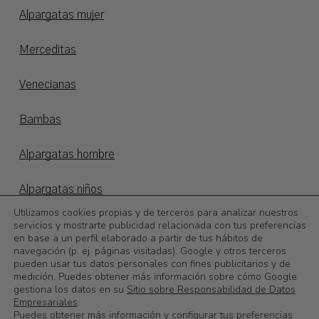
Alpargatas mujer
Merceditas
Venecianas
Bambas
Alpargatas hombre
Alpargatas niños
Utilizamos cookies propias y de terceros para analizar nuestros
Otoño/invierno
servicios y mostrarte publicidad relacionada con tus preferencias
en base a un perfil elaborado a partir de tus hábitos de
navegación (p. ej. páginas visitadas). Google y otros terceros
©
2026
Calzadoslobo
pueden usar tus datos personales con fines publicitarios y de
medición. Puedes obtener más información sobre cómo Google
gestiona los datos en su
Sitio sobre Responsabilidad de Datos
0,00
€
Subtotal:
Empresariales
.
Puedes obtener más información y configurar tus preferencias