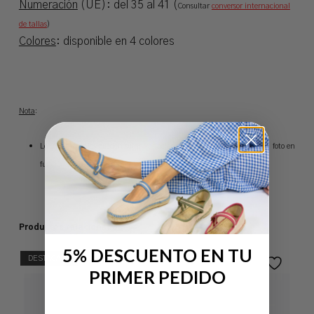
Numeración
(UE): del 35 al 41 (
Consultar
conversor internacional
de tallas
)
Colores
: disponible en 4 colores
Nota
:
Los colores reales pueden sufrir variaciones de tonalidad respecto a la foto en
función de los ajustes de brillo y contraste del monitor.
Productos relacionados
5% DESCUENTO EN TU
DESTACADO
PRIMER PEDIDO
No hay productos en el carrito.