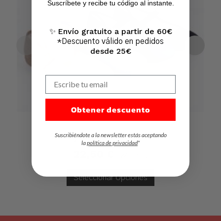
Suscríbete y recibe tu código al instante.
Ir A La Tienda
Envío gratuito a partir de 60€
✨
*Descuento válido en pedidos
desde 25€
Escribe tu email
Obtener descuento
Suscribiéndote a la newsletter estás aceptando
Mercedita de LINO mujer
la
política de privacidad
*
22,50
€
IVA Incl.
Seleccionar Opciones