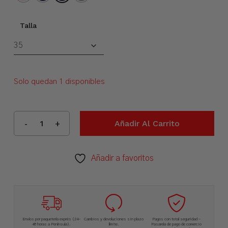
Talla
Solo quedan 1 disponibles
Añadir Al Carrito
Añadir a favoritos
Envíos por paquetería exprés (24-
Cambios y devoluciones sin plazo
Pagos con total seguridad –
48 horas a Península).
límite.
Pasarela de pago de comercio