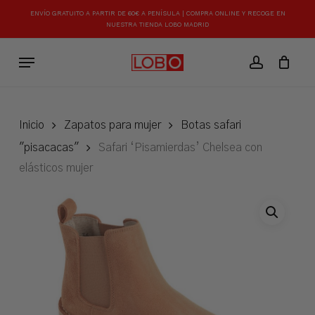
Skip
ENVÍO GRATUITO A PARTIR DE 60€ A PENÍSULA | COMPRA ONLINE Y RECOGE EN
to
NUESTRA TIENDA LOBO MADRID
Close
Carrito
Cart
main
Menu
content
account
Inicio
Zapatos para mujer
Botas safari
"pisacacas"
Safari ‘Pisamierdas’ Chelsea con
elásticos mujer