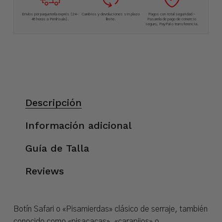
Envíos por paquetería exprés (24-
Cambios y devoluciones sin plazo
Pagos con total seguridad –
48 horas a Península).
límite.
Pasarela de pago de comercio
seguro, PayPal o transferencia.
Descripción
Información adicional
Guía de Talla
Reviews
Botín Safari o «Pisamierdas» clásico de serraje, también
conocido como «pisacacas», «carapijos» o