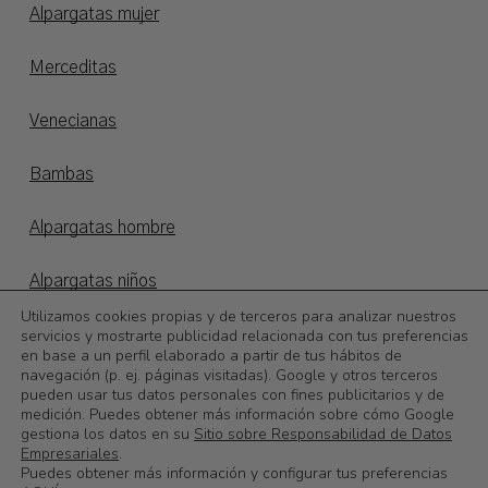
Alpargatas mujer
Merceditas
Venecianas
Bambas
Alpargatas hombre
Alpargatas niños
Utilizamos cookies propias y de terceros para analizar nuestros
Otoño/invierno
servicios y mostrarte publicidad relacionada con tus preferencias
en base a un perfil elaborado a partir de tus hábitos de
navegación (p. ej. páginas visitadas). Google y otros terceros
©
2026
Calzadoslobo
pueden usar tus datos personales con fines publicitarios y de
medición. Puedes obtener más información sobre cómo Google
gestiona los datos en su
Sitio sobre Responsabilidad de Datos
0,00
€
Subtotal:
Empresariales
.
Puedes obtener más información y configurar tus preferencias