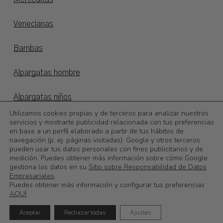
Venecianas
Bambas
Alpargatas hombre
Alpargatas niños
Utilizamos cookies propias y de terceros para analizar nuestros
servicios y mostrarte publicidad relacionada con tus preferencias
Otoño/invierno
en base a un perfil elaborado a partir de tus hábitos de
navegación (p. ej. páginas visitadas). Google y otros terceros
©
2026
Calzadoslobo
pueden usar tus datos personales con fines publicitarios y de
medición. Puedes obtener más información sobre cómo Google
gestiona los datos en su
Sitio sobre Responsabilidad de Datos
0,00
€
Subtotal:
Empresariales
.
Puedes obtener más información y configurar tus preferencias
AQUÍ
.
Ver Carrito
Finalizar Compra
Aceptar
Rechazar todas
Ajustes