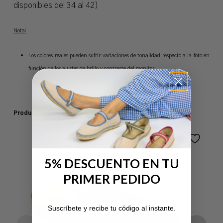
disponibles del 34 al 42)
Nota:
Los colores reales pueden sufrir variaciones de tonalidad respecto a la foto en
función de los ajustes de brillo y contraste del monitor.
Productos relacionados
5% DESCUENTO EN TU
PRIMER PEDIDO
No hay productos en el carrito.
Suscríbete y recibe tu código al instante.
Ir A La Tienda