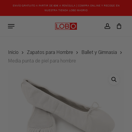
Skip
ENVÍO GRATUITO A PARTIR DE 60€ A PENÍSULA | COMPRA ONLINE Y RECOGE EN
to
NUESTRA TIENDA LOBO MADRID
Close
Carrito
Cart
main
Menu
content
account
Inicio
Zapatos para Hombre
Ballet y Gimnasia
Media punta de piel para hombre