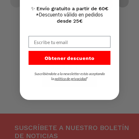
Envío gratuito a partir de 60€
✨
*Descuento válido en pedidos
desde 25€
Escribe tu email
Obtener descuento
Zueco de piel de serraje hombre
43,95
€
IVA Incl.
Suscribiéndote a la newsletter estás aceptando
la
política de privacidad
*
Seleccionar Opciones
SUSCRÍBETE A NUESTRO BOLETÍN
DE NOTICIAS