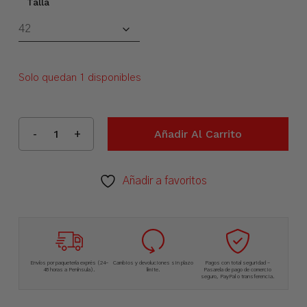
Talla
Solo quedan 1 disponibles
Añadir Al Carrito
Añadir a favoritos
Envíos por paquetería exprés (24-
Cambios y devoluciones sin plazo
Pagos con total seguridad –
48 horas a Península).
límite.
Pasarela de pago de comercio
seguro, PayPal o transferencia.